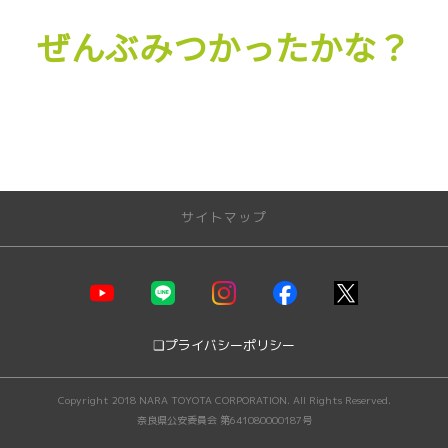
ぜんぶみつかったかな？
サイトマップ
店舗情報
モビリティガーデン奈良本店
JR奈良駅前店
❏プライバシーポリシー
モビリティガーデンＲＴ押熊
モビリティガーデンＲＴ押熊支店
Copyright 2018 NARA TOYOTA CORPORATION. All Rights Reserved.
富雄店
奈良県公安委員会 第641080000187号
生駒店
ＴＲパーク東生駒