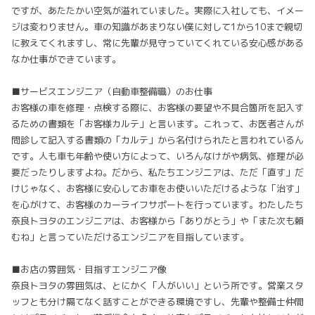
ですが、あたたかい空気が溢れていました。実際に入社しても、イメー
ジは変わりません。車の知識があまりない僕に対して1から10まで親切
に教えてくれますし、常に先輩が見守っていてくれている安心感がある
なか仕事ができています。
■サービスエンジニア（自動車整備職）のお仕事
お客様の車を修理・点検する際に、お客様の要望や不具合箇所を記入す
るための書類を「お客様カルテ」と言います。これって、お医者さんが
問診して記入する書類の「カルテ」から名付けられたと言われているん
です。人も車も年齢や使い方によって、いろんなけがや病気、修理が必
要だったりしますよね。だから、私たちエンジニアは、ただ「直す」だ
けじゃなく、お客様に安心してお車をお使いいただけるような「治す」
を心がけて、お客様のカーライフサポートを行っています。わたしたち
奈良トヨタのエンジニアは、お客様から「ありがとう」や「また次も頼
むね」と言っていただけるエンジニアを目指しています。
■お店の雰囲気・目指すエンジニア像
奈良トヨタの雰囲気は、とにかく「人がいい」という所です。営業スタ
ッフとも分け隔てなく話すことができる環境ですし、先輩や整備士仲間