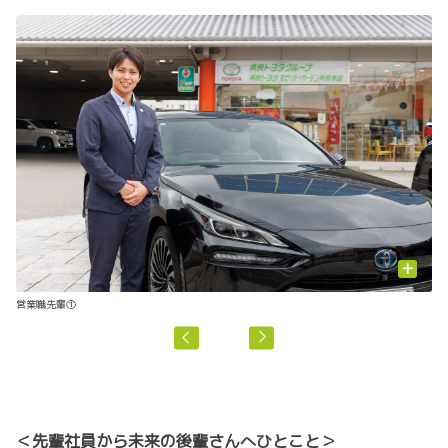
+
営業職先輩①
営
＜先輩社員から未来の後輩さんへひとこと＞