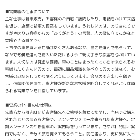
■営業職の仕事について
主な仕事は新車販売。お客様のご自宅に訪問したり、電話をかけて来店
を促し、店舗で新車の提案をしています。うれしいのは、ありきたりで
すがやはりお客様からの「ありがとう」の言葉。人の役に立てたかなと
実感できる瞬間です。
トヨタの車を買える店舗はたくさんあるなか、当店を選んでもらって、
なかでも僕を選んで購入いただけるように親切丁寧な接客を心がけてい
ます。大切なのは謙虚な姿勢。車のことはまったくわからず来られるお
客様もたくさんいるので、最初に商品知識を並べ立てるのではなく、お
客様のお話をしっかり聞くようにしています。会話の引き出しを増や
し、信頼関係を深め、お客様が新たなお客様を紹介してくれるような頼
られる営業マンを目指しています。
■営業の1年目のお仕事は
先輩方から引き継いだお客様先へご挨拶を兼ねて訪問し、当店でご購入
されたことのあるお客様や、メンテナンスに一度来られたお客様へ、定
期メンテナンスや新型車のご案内等を行っています。ですが目的はご案
内ではなく、自分の顔を覚えてもらうこと。前任者より、更に気に入っ