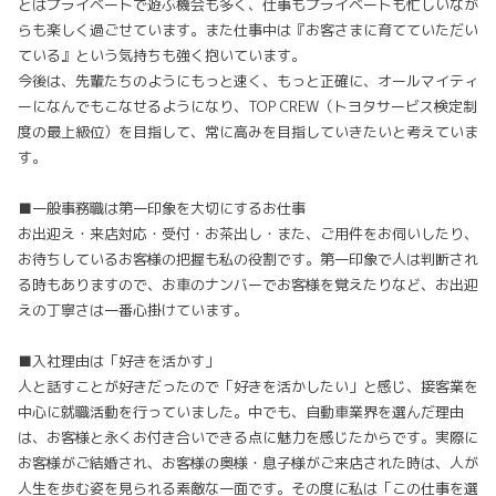
とはプライベートで遊ぶ機会も多く、仕事もプライベートも忙しいなが
らも楽しく過ごせています。また仕事中は『お客さまに育てていただい
ている』という気持ちも強く抱いています。
今後は、先輩たちのようにもっと速く、もっと正確に、オールマイティ
ーになんでもこなせるようになり、TOP CREW（トヨタサービス検定制
度の最上級位）を目指して、常に高みを目指していきたいと考えていま
す。
■一般事務職は第一印象を大切にするお仕事
お出迎え・来店対応・受付・お茶出し・また、ご用件をお伺いしたり、
お待ちしているお客様の把握も私の役割です。第一印象で人は判断され
る時もありますので、お車のナンバーでお客様を覚えたりなど、お出迎
えの丁寧さは一番心掛けています。
■入社理由は「好きを活かす」
人と話すことが好きだったので「好きを活かしたい」と感じ、接客業を
中心に就職活動を行っていました。中でも、自動車業界を選んだ理由
は、お客様と永くお付き合いできる点に魅力を感じたからです。実際に
お客様がご結婚され、お客様の奥様・息子様がご来店された時は、人が
人生を歩む姿を見られる素敵な一面です。その度に私は「この仕事を選