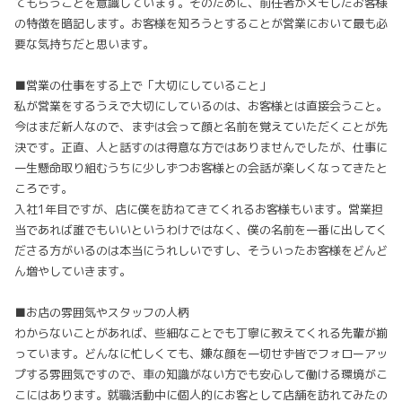
てもらうことを意識しています。そのために、前任者がメモしたお客様
の特徴を暗記します。お客様を知ろうとすることが営業において最も必
要な気持ちだと思います。
■営業の仕事をする上で「大切にしていること」
私が営業をするうえで大切にしているのは、お客様とは直接会うこと。
今はまだ新人なので、まずは会って顔と名前を覚えていただくことが先
決です。正直、人と話すのは得意な方ではありませんでしたが、仕事に
一生懸命取り組むうちに少しずつお客様との会話が楽しくなってきたと
ころです。
入社1年目ですが、店に僕を訪ねてきてくれるお客様もいます。営業担
当であれば誰でもいいというわけではなく、僕の名前を一番に出してく
ださる方がいるのは本当にうれしいですし、そういったお客様をどんど
ん増やしていきます。
■お店の雰囲気やスタッフの人柄
わからないことがあれば、些細なことでも丁寧に教えてくれる先輩が揃
っています。どんなに忙しくても、嫌な顔を一切せず皆でフォローアッ
プする雰囲気ですので、車の知識がない方でも安心して働ける環境がこ
こにはあります。就職活動中に個人的にお客として店舗を訪れてみたの