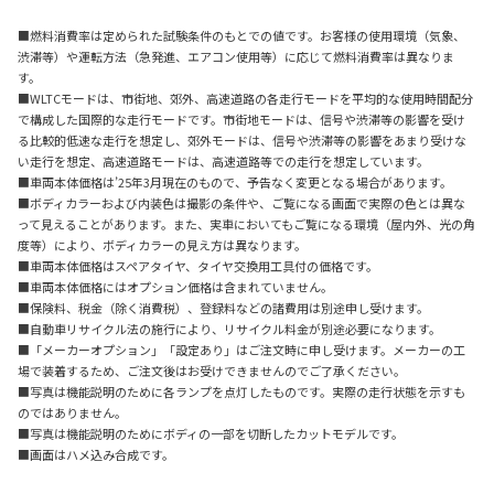
■燃料消費率は定められた試験条件のもとでの値です。お客様の使用環境（気象、
渋滞等）や運転方法（急発進、エアコン使用等）に応じて燃料消費率は異なりま
す。
■WLTCモードは、市街地、郊外、高速道路の各走行モードを平均的な使用時間配分
で構成した国際的な走行モードです。市街地モードは、信号や渋滞等の影響を受け
る比較的低速な走行を想定し、郊外モードは、信号や渋滞等の影響をあまり受けな
い走行を想定、高速道路モードは、高速道路等での走行を想定しています。
■車両本体価格は’25年3月現在のもので、予告なく変更となる場合があります。
■ボディカラーおよび内装色は撮影の条件や、ご覧になる画面で実際の色とは異な
って見えることがあります。また、実車においてもご覧になる環境（屋内外、光の角
度等）により、ボディカラーの見え方は異なります。
■車両本体価格はスペアタイヤ、タイヤ交換用工具付の価格です。
■車両本体価格にはオプション価格は含まれていません。
■保険料、税金（除く消費税）、登録料などの諸費用は別途申し受けます。
■自動車リサイクル法の施行により、リサイクル料金が別途必要になります。
■「メーカーオプション」「設定あり」はご注文時に申し受けます。メーカーの工
場で装着するため、ご注文後はお受けできませんのでご了承ください。
■写真は機能説明のために各ランプを点灯したものです。実際の走行状態を示すも
のではありません。
■写真は機能説明のためにボディの一部を切断したカットモデルです。
■画面はハメ込み合成です。
■一部の写真は合成・イメージです。