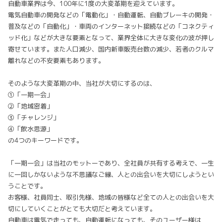
自動車業界は今、100年に1度の大変革期を迎えています。
電気自動車の開発などの「電動化」・自動運転、自動ブレーキの開発・
普及などの「自動化」・車両のインターネット接続などの「コネクティ
ッド化」などが大きな要素となって、業界全体に大きな変化の波が押し
寄せています。また人口減少、国内新車販売台数の減少、若者のクルマ
離れなどの不安要素もあります。
そのような大変革期の中、当社が大切にするのは、
①「一期一会」
②「地域密着」
③「チャレンジ」
④「飲水思源」
の4つのキーワードです。
「一期一会」は当社のモットーであり、全社員が共有する考えで、一生
に一回しかないような不思議なご縁、人との出会いを大切にしようとい
うことです。
お客様、社員同士、取引先様、地域の皆様など全ての人との出会いを大
切にしていくことがとても大切だと考えています。
自動車は電気で走っても、自動運転になっても、そのユーザー様は