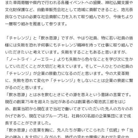
また車両寄贈や県内で行われる各種イベントへの協賛、神社仏閣支援や
文化財保護など、自動車販売会社として地域に貢献できること、地元奈
良ならではの必要な社会貢献に力を入れて取り組んでおり、今後もより
一層取り組みを推進して参ります。
「チャレンジ」と「飲水思源」ですが、やはり社員、特に若い社員の皆
様には失敗を恐れず何事にもチャレンジ精神を持って仕事に取り組んで
いただきたいと考えています。失敗をすることもあると思いますが、
「ノートライ・ノーエラー」よりも失敗から色々なことを学び次に生か
していただくことが大切だと考えています。そして一人ひとりの社員の
「チャレンジ」が企業の原動力になるのだと思います。今の大変革期
に、失敗を恐れて変化や「チャレンジ」をしないことは企業の衰退に繋
がるのだと思います。
「飲水思源」とは水を飲むときにその源を思えという意味の言葉です。
現在の創業75年を超えた当社があるのは創業者の菊池武三郎をはじ
め、創業当初から現在まで当社で働いてきていただいた先人の方々のお
かげであり、現在ではグループ5社、社員600名超の企業集団にまで成
長することができました。
「飲水思源」の言葉を胸に、先人たちが築いてこられた「伝統」や「当
社の強み」を大切にしながらも、時代の流れや環境にあわせた変化や