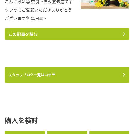
こんにちは😊 奈良トヨタ五條店です
詳しくはこちら
✨ いつもご愛顧いただきありがとう
2024-01-16
ございます💐 毎日暑…
第3回クルマ・社会・パートナーシップ大賞「自動車ユーザー連携
2026-05-28
賞」受賞
この記事を読む
新型「ハイラックス」を発売
日本自動車会議所が主催する、第３回「クルマ・社会・パートナーシップ大賞」
（ＣＳＰ大賞）
ハイラックスがフルモデルチェンジして登場し
において、弊社の「地域の自動車文化醸成及び整備技術伝承・人材育成を目的と
ました!
した自動車
博物館運営とレストアに関する諸活動」が評価され、「自動車ユーザー連携賞」
を受賞する
詳しくはこちら
ことができました。
当社は2004年から実施し、本格的には2016年以降継続して実施している「レス
スタッフブログ一覧はコチラ
トア」の集大成や
2026-05-14
お披露目の場として、また自動車博物館のない奈良県において
地域の皆様に自動車に関心を持っていただくため、
ランドクルーザー、新型車“FJ”シリーズ
2021年11月から自動車博物館「まほろばミュージアム」を開館、運営をしてい
を発売
ます。
また、レストア作業は、ベテランエンジニアから若手エンジニアへの技術伝承の
もっと多くのお客様にランドクルーザーを楽し
場としております。
んでいただくために、扱いやすいサイズとし、
人材の育成は、地域の皆様に自動車を安心してご利用頂くために、自動車文化発
より気軽に「移動の自由」を提供
展・継承していくために必要不可欠だと考えております。
購入を検討
当社ではレストア・博物館運営を通じてそれらを実現しております。
今回はそれらの活動を評価いただきました。
詳しくはこちら
ＣＳＰ大賞は、自動車業界で働く550 万の人々と自動車ユーザーによるさまざま