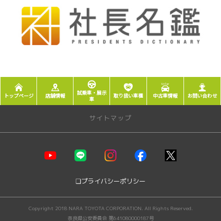
2020-10-10
ゆるキャラグランプリ2020FINAL結果発
表
まほろばトヨ太子は
70位/293体中でした！
応援ありがとうございました。
詳しくはこちら
試乗車・展示
トップページ
店舗情報
取り扱い車種
中古車情報
お問い合わせ
車
サイトマップ
店舗情報
モビリティガーデン奈良本店
JR奈良駅前店
❏プライバシーポリシー
モビリティガーデンＲＴ押熊
モビリティガーデンＲＴ押熊支店
Copyright 2018 NARA TOYOTA CORPORATION. All Rights Reserved.
富雄店
奈良県公安委員会 第641080000187号
生駒店