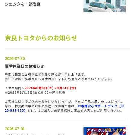
シエンタを一部改良
詳しくはこちら
奈良トヨタからのお知らせ
2026-08-03
ヤリス クロス GR SPORTグレードを一部
2026-07-30
改良
夏季休業日のお知らせ
平素は格別のお引き立てを賜り厚く御礼申し上げます。
弊社では誠に勝手ながら夏季休業日を下記の通りとさせていただきます。
詳しくはこちら
＜休業期間＞
2026年8月8日(土)～8月14日(金)
※2026年8月15日(土)10:00～通常営業
お客様には大変ご迷惑をおかけいたしますが、何卒ご了承お願い申し上げます。
2026-07-29
なお、休業期間中のお車の事故・故障等の際は、
お客様安心サポートデスク【01
コースターを一部改良
20-933-330】
もしくはご加入の自動車保険の事故対応窓口をご利用ください。
2026-07-01
詳しくはこちら