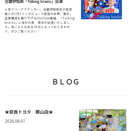
古舘伊知郎「Talking brains」出演
人気フリーアナウンサー、古舘伊知郎氏が経営
者との1対1インタビューで経営の本質、理念、
2026-07-06
企業構造を掘り下げるYouTube番組、「Talking
brains」に当社代表 菊池が出演いたしまし
アクア一部改良、GR SPORTグレード追
た。見ごたえのある30分となっておりますの
加
で、ぜひご覧ください！
詳しくはこちら
詳しくはこちら
2026-03-24
2026-07-01
『社長名鑑』に掲載されました
ＢＬＯＧ
カローラ クロスを一部改良、特別仕様車
経営者インタビュー情報サイト『社長名鑑』
Z“Adventure”が登場
に、当社代表 菊池のインタビュー記事を掲載い
ただきました。ぜひご覧ください。
詳しくはこちら
詳しくはこちら
★奈良トヨタ 郡山店★
2026.08.07
2026-03-10
2026-07-01
「健康経営優良法人2026～ホワイト500