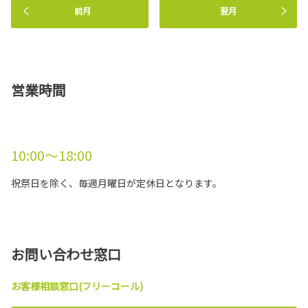
前月
翌月
―奈良トヨタ 80周年記念事業―
2022年3月3日に川上村にて「川上村“水源地の
詳しくはこちら
村『未来への風景づくり』”植樹祭」を行いまし
た。
詳しくはこちら
営業時間
2022-02-19
2022年3月21日 生駒鹿畑店閉店のお知ら
せ
10:00～18:00
この度、奈良トヨタ 生駒鹿畑店は2022年3月21
日をもちまして閉店することとなりました。
祝祭日を除く、毎週月曜日が定休日となります。
多くのお客様にご愛顧いただきましたことを心
より御礼申し上げます。
これまでのご愛顧に対する感謝の気持ちを込めまして、「ファイナルセール」を
実施いたします。皆様のお越しをお待ちしております。
お問い合わせ窓口
詳しくはこちら
お客様相談窓口(フリーコール)
2021-11-10