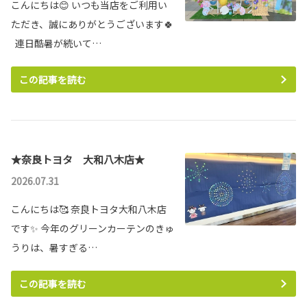
こんにちは😊 いつも当店をご利用い
プリウスを一部改良
～」に2年連続、通算8回目の認定
ただき、誠にありがとうございます🍀
奈良トヨタ株式会社は、3月9日、経済産業省と
日本健康会議が共同で実施する健康経営優良法
連日酷暑が続いて…
人2026において「大規模法人部門ホワイト50
詳しくはこちら
0」に、2年連続、通算7回目の認定をされました。
この記事を読む
詳しくはこちら
2026-07-01
米国生産のハイランダー発売
2026-01-28
★奈良トヨタ 大和八木店★
新☆マスコットキャラクター誕生！
詳しくはこちら
2026.07.31
奈良トヨタのマスコットキャラクターに、新し
い仲間が誕生しました✨
名前は『まほろばヒミカ』ちゃんです🎀
こんにちは🥰 奈良トヨタ大和八木店
これから「まほろばトヨ太子」くんと一緒に奈
2026-06-18
良トヨタを元気いっぱい盛り上げてくれます！
です✨ 今年のグリーンカーテンのきゅ
ハイエースを一部改良
うりは、暑すぎる…
詳しくはこちら
この記事を読む
詳しくはこちら
2025-03-06