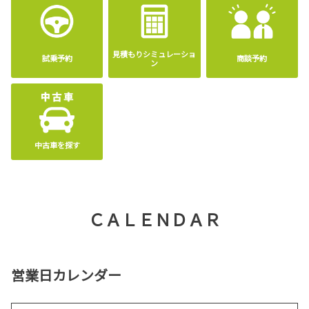
な貢献に
「ありがとう」と感謝を伝え、それぞれの素晴らしい取り組みが世の中に広がっ
2026-05-12
ていく
一助になればとの思いから、2021 年に創設し、日刊自動車新聞社と共催されて
ヴォクシーのウェルキャブシリーズを一
おられます。
見積もりシミュレーショ
部改良。コンプリートカー“MULTI UTILIT
試乗予約
商談予約
ン
Y”を発売。
詳しくはこちら
詳しくはこちら
2022-03-31
プライバシーポリシー改定について
中古車を探す
平素は奈良トヨタをご愛顧いただき、誠にありがとうございます。
2026-05-12
弊社は2022年4月1日の改正個人情報保護法の施行に伴い、「プライバシーポリ
シー」の一部を改定することとなりました。
ノアのウェルキャブシリーズを一部改
良。コンプリートカー“MULTI UTILITY”を
発売。
詳しくはこちら
ＣＡＬＥＮＤＡＲ
2022-03-27
詳しくはこちら
営業日カレンダー
なら歴史芸術文化村にオリジナル車両を
寄贈