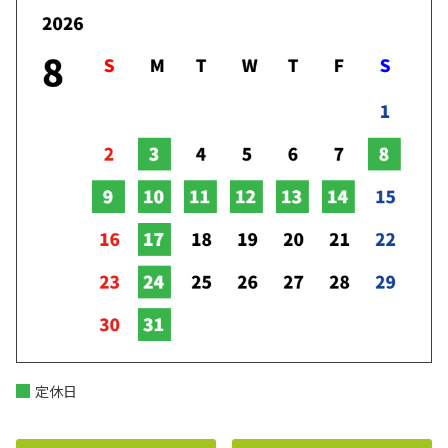
2026-05-12
―奈良トヨタ 80周年記念事業―
2022年3月21日になら歴史芸術文化村開村記念
カローラの特別仕様車 ACTIVE SPORTを6
セレモニーにおいて、車両贈呈セレモニーを行
0周年記念仕様にアップデート
いました。
詳しくはこちら
詳しくはこちら
2022-03-16
2026-05-12
奈良県と「災害時における外部給電可能
車両等の貸与に関する協定」を 締結
カローラ ツーリングの特別仕様車 ACTIV
E SPORTを60周年記念仕様にアップデー
―奈良トヨタ 80周年記念事業―
2022年3月16日に奈良県庁におきまして「災害
ト
時における外部給電可能車両等の貸与に関する
協定」締結式が行なわれました。
詳しくはこちら
詳しくはこちら
定休日
2026-05-12
2022-03-11
JPN TAXIを一部改良
川上村“水源地の村『未来への風景づく
り』”植樹祭を開催