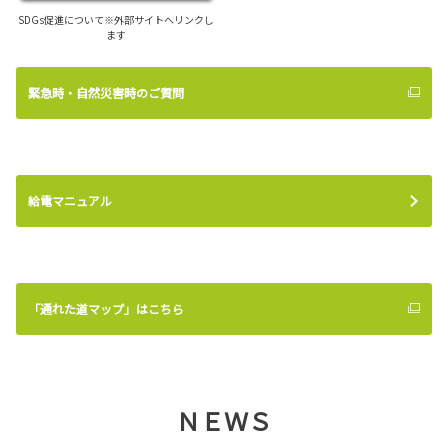
SDGs促進について※外部サイトへリンクし
ます
緊急時・自然災害時のご質問
給電マニュアル
「通れた道マップ」はこちら
ＮＥＷＳ