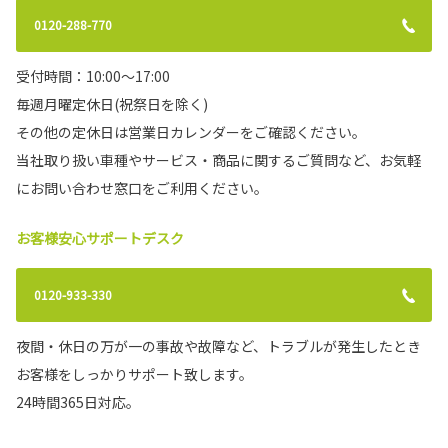
まほろばミュージアムオープン‼
0120-288-770
2021年11月13日(土)トヨタの名車群、特別仕
様車を展示した奈良トヨタの自動車博物館がオ
ープン！
受付時間：10:00～17:00
奈良トヨタグループのエンジニアたちが復元・
再生を行ったトヨタの名車をご覧いただけま
毎週月曜定休日(祝祭日を除く)
す。
その他の定休日は営業日カレンダーをご確認ください。
皆様のお越しをお待ちしております。
当社取り扱い車種やサービス・商品に関するご質問など、お気軽
詳しくはこちら
にお問い合わせ窓口をご利用ください。
お客様安心サポートデスク
2021-10-06
五位堂店 2021年10月10日(日)閉店のお
知らせ
0120-933-330
2021年10月10日(日)をもって五位堂店を閉店
いたします。ご利用いただきましたお客様に永
夜間・休日の万が一の事故や故障など、トラブルが発生したとき
きにわたりご支援をいただき、誠に有難く厚く
お礼申し上げます。
お客様をしっかりサポート致します。
2021年10月28日(木)よりモビリティガーデンRT香芝にてお客様をサポートさせ
ていただきます。
24時間365日対応。
詳しくはこちら