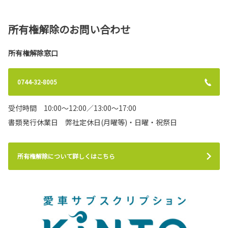
所有権解除のお問い合わせ
2021-06-18
新マスコットキャラクター 『かしビエ
姫』誕生‼
所有権解除窓口
このたび、コロナ撲滅や交通安全への思いを具
現化した新マスコットキャラクター『かしビエ
0744-32-8005
姫』が誕生しました。
今後はまほろばトヨ太子と共に、奈良トヨタグループのマスコットキャラクター
として活躍しますので、よろしくお願い致します！
受付時間 10:00～12:00／13:00～17:00
詳しくはこちら
書類発行休業日 弊社定休日(月曜等)・日曜・祝祭日
2021-03-26
所有権解除について詳しくはこちら
奈良トヨタグループ車両販売会社の合併
に関するお知らせ
奈良トヨタグループの奈良トヨタ自動車株式会
社（社長：菊池攻 以下、奈良トヨタ）と、トヨ
タカローラ奈良株式会社（社長：菊池攻 以下、
カローラ奈良）は、2021年4月1日付で奈良トヨタを存続会社として合併致しま
す。