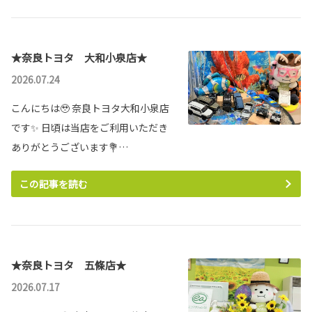
まほろばミュージアム 来館者1万人達
2026-06-04
成！
ピクシス バンのガソリン車を一部改良
いつも 奈良トヨタの自動車博物館「まほろば
★奈良トヨタ 大和小泉店★
ミュージアム」をご愛顧いただき、誠にありがと
うございます！おかげさまで、2025年2月に累
計来館者数が1万人に到達いたしました！心より感謝申し上げます。
2026.07.24
これからも皆さまに楽しんでいただけるミュージアムを目指してまいります。引
詳しくはこちら
き続きよろしくお願いいたします。ご来館を心よりお待ちしております！
こんにちは🥹 奈良トヨタ大和小泉店
です✨ 日頃は当店をご利用いただき
詳しくはこちら
2026-06-03
ありがとうございます💐…
ヴェルファイアを一部改良
2024-05-17
この記事を読む
紙カタログからスマートカタログへ移行
のご案内
詳しくはこちら
2024年7月より、紙カタログからデジタル端末
による「スマートカタログ」に順次移行してま
いります。
2026-06-03
また、2024年5月末をもちまして、弊社ホームページからのカタログ請求を終了
★奈良トヨタ 五條店★
いたします。
アルファードを一部改良
2026.07.17
詳しくはこちら