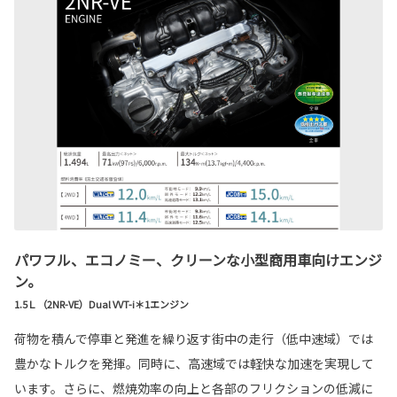
パワフル、エコノミー、クリーンな小型商用車向けエンジ
ン。
1.5Ｌ（2NR-VE）Dual VVT-i＊1エンジン
荷物を積んで停車と発進を繰り返す街中の走行（低中速域）では
豊かなトルクを発揮。同時に、高速域では軽快な加速を実現して
います。さらに、燃焼効率の向上と各部のフリクションの低減に