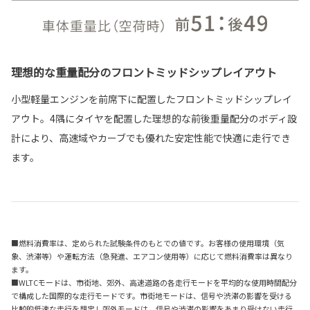
理想的な重量配分のフロントミッドシップレイアウト
小型軽量エンジンを前席下に配置したフロントミッドシップレイ
アウト。4隅にタイヤを配置した理想的な前後重量配分のボディ設
計により、高速域やカーブでも優れた安定性能で快適に走行でき
ます。
■燃料消費率は、定められた試験条件のもとでの値です。お客様の使用環境（気
象、渋滞等）や運転方法（急発進、エアコン使用等）に応じて燃料消費率は異なり
ます。
■WLTCモードは、市街地、郊外、高速道路の各走行モードを平均的な使用時間配分
で構成した国際的な走行モードです。市街地モードは、信号や渋滞の影響を受ける
比較的低速な走行を想定し郊外モードは、信号や渋滞の影響をあまり受けない走行