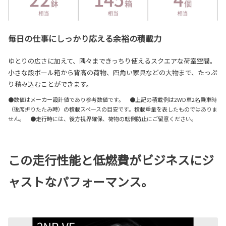
毎日の仕事にしっかり応える余裕の積載力
ゆとりの広さに加えて、隅々まできっちり使えるスクエアな荷室空間。
小さな段ボール箱から背高の荷物、四角い家具などの大物まで、たっぷ
り積み込むことができます。
●数値はメーカー設計値であり参考数値です。 ●上記の積載例は2WD車2名乗車時
（後席折りたたみ時）の積載スペースの目安です。積載重量を表したものではありま
せん。 ●走行時には、後方視界確保、荷物の転倒防止にご留意ください。
この走行性能と低燃費がビジネスにジ
ャストなパフォーマンス。