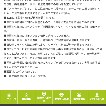
を想定、高速道路モードは、高速道路等での走行を想定しています。
■「メーカーオプション」はご注文時に申し受けます。メーカーの工場で装着する
ため、ご注文後はお受けできませんのでご了承ください。
■4WDには寒冷地仕様が標準装着されます。
■車両本体価格は'25年6月現在のもので、予告なく変更となる場合があります。
■車両本体価格はスペアタイヤ（車両装着タイヤ）、タイヤ交換用工具付の価格で
す。
■車両本体価格にはオプション価格は含まれていません。
■保険料、税金（除く消費税）、登録料などの諸費用は別途申し受けます。
■自動車リサイクル法の施行により、リサイクル料金が別途必要となります。
■ボディカラーおよび内装色は撮影および表示画面の関係で実際の色とは異なって見
えることがあります。また、実車においてもご覧になる環境（屋内外、光の角度等）
により、ボディカラーの見え方は異なります。
■写真の計器盤は機能説明のために各ランプを点灯させたものです。実際の走行状
態を示すものではありません。
■画面はハメ込み合成です。
■一部の写真は合成・イメージです。
試乗車・展示
トップページ
店舗情報
取り扱い車種
中古車情報
お問い合わせ
車