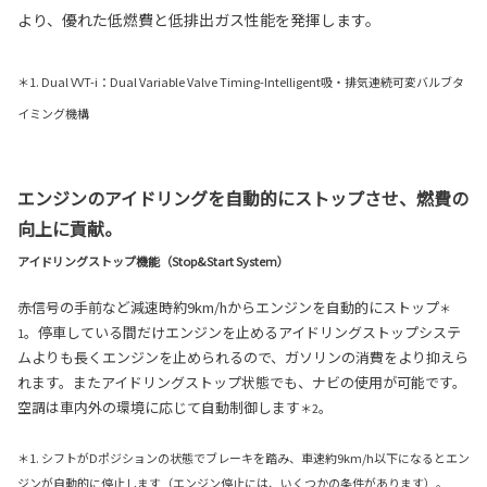
より、優れた低燃費と低排出ガス性能を発揮します。
＊1. Dual VVT-i：Dual Variable Valve Timing-Intelligent吸・排気連続可変バルブタ
イミング機構
エンジンのアイドリングを自動的にストップさせ、燃費の
向上に貢献。
アイドリングストップ機能（Stop&Start System）
赤信号の手前など減速時約9km/hからエンジンを自動的にストップ
＊
。停車している間だけエンジンを止めるアイドリングストップシステ
1
ムよりも長くエンジンを止められるので、ガソリンの消費をより抑えら
れます。またアイドリングストップ状態でも、ナビの使用が可能です。
空調は車内外の環境に応じて自動制御します
。
＊2
＊1. シフトがDポジションの状態でブレーキを踏み、車速約9km/h以下になるとエン
ジンが自動的に停止します（エンジン停止には、いくつかの条件があります）。