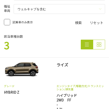
福祉
車両
試乗車のみ表示
検索
リセット
該当車種台数
3
ライズ
グレード
エンジンタイプ
/駆動方式/
トランスミッ
ション
/排気量
HYBRID Z
ハイブリッド
2WD FF
-