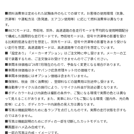
■燃料消費率は定められた試験条件のもとでの値です。お客様の使用環境（気象、
渋滞等）や運転方法（急発進、エアコン使用等）に応じて燃料消費率は異なりま
す。
■WLTCモードは、市街地、郊外、高速道路の各走行モードを平均的な使用時間配分
で構成した国際的な走行モードです。市街地モードは、信号や渋滞等の影響を受け
る比較的低速な走行を想定し、郊外モードは、信号や渋滞等の影響をあまり受けな
い走行を想定、高速道路モードは、高速道路等での走行を想定しています。
■「設定あり」「メーカーオプション」はご注文時に申し受けます。メーカーの工
場で装着するため、ご注文後はお受けできませんのでご了承ください。
■車両本体価格は'26年7月現在のもので、予告なく変更となる場合があります。
■車両本体価格はタイヤパンク応急修理キット付の価格です。
■車両本体価格にはオプション価格は含まれていません。
■保険料、税金（除く消費税）、登録料などの諸費用は別途申し受けます。
■自動車リサイクル法の施行により、リサイクル料金が別途必要となります。
■ボディカラーおよび内装色は撮影の条件や、ご覧になる環境で実際の色とは異な
って見えることがあります。また、実車においてもご覧になる環境（屋内外、光の角
度等）により、ボディカラーや内装色の見え方は異なります。
■写真は機能説明のために各ランプを点灯したものです。実際の走行状態を示すも
のではありません。
■写真は機能説明のためにボディの一部を切断したカットモデルです。
■画面はハメ込み合成です。
■一部の写真は合成・イメージです。