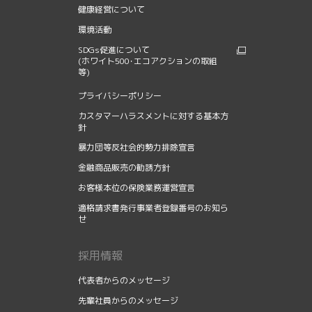
健康経営について
環境活動
SDGs促進について
(ホワイト500･エコアクションの取組
等)
プライバシーポリシー
カスタマーハラスメントに対する基本方
針
暴力団等反社会的勢力排除宣言
金融商品販売の勧誘方針
お客様本位の保険業務運営宣言
適格請求書発行事業者登録番号のお知ら
せ
採用情報
代表者からのメッセージ
先輩社員からのメッセージ