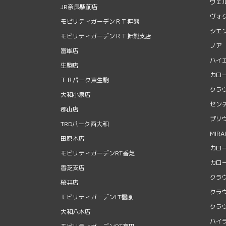
ヴェ
JR奈良駅前店
ヴォ
モビリティガーデンＲＴ押熊
シエ
モビリティガーデンＲＴ押熊支店
ノア
富雄店
ハイ
生駒店
カロ
ＴＲパーク東生駒
クラ
大和小泉店
セン
郡山店
プリ
TRDパーク西大和
MIRAI
田原本店
カロ
モビリティガーデンRT香芝
カロ
香芝支店
クラ
桜井店
クラウ
モビリティガーデンLT橿原
クラ
大和八木店
ハイ