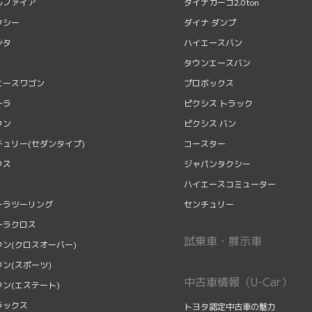
ルファイア
ダイナカーゴ2.0ton
クシー
ダイナ ダンプ
ンタ
ハイエースバン
タウンエースバン
エースワゴン
プロボックス
ーラ
ピクシス トラック
ウン
ピクシス バン
チュリー(セダンタイプ)
コースター
ウス
ジャパンタクシー
ハイエースコミューター
ーラツーリング
センチュリー
ーラクロス
試乗車・展示車
ウン(クロスオーバー)
ン(スポーツ)
中古車情報（U-Car）
ウン(エステート)
ラックス
トヨタ認定中古車の魅力