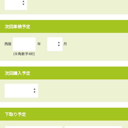
次回車検予定
西暦
年
月
(半角数字4桁)
次回購入予定
下取り予定