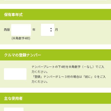
保有車年式
西暦
年
月
(半角数字4桁)
クルマの登録ナンバー
ナンバープレートの下4桁を半角数字（－なし）でご入
力ください。
「登録」ナンバーが１～３桁の場合は「前に」０をご入
力ください。
主な使用者