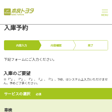
MENU
入庫予約
内容入力
内容確認
完了
下記フォームにご入力ください。
入庫のご要望
※『”』、『"』、『'』、『,』、『?』、TAB、はシステム上入力いただけませ
ん。予めご了承ください。
サービスの選択
必須
車検