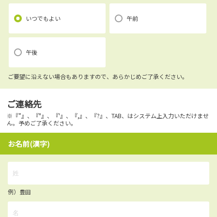
いつでもよい
午前
午後
ご要望に沿えない場合もありますので、あらかじめご了承ください。
ご連絡先
※『”』、『"』、『'』、『,』、『?』、TAB、はシステム上入力いただけませ
ん。予めご了承ください。
お名前(漢字)
例）豊田