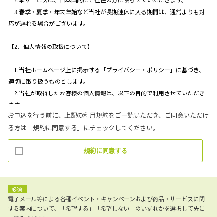
3.春季・夏季・年末年始など当社が長期連休に入る期間は、通常よりも対
応が遅れる場合がございます。
【2．個人情報の取扱について】
1.当社ホームページ上に掲示する「プライバシー・ポリシー」に基づき、
適切に取り扱うものとします。
2.当社が取得したお客様の個人情報は、以下の目的で利用させていただき
ます。
お申込を行う前に、上記の利用規約をご一読いただき、ご同意いただけ
(1)お客様リクエストに対応するにあたって問題が発生した場合の確認・
る方は「規約に同意する」にチェックしてください。
連絡
(2)お客様から照会があった場合のリクエスト情報の確認
規約に同意する
(3)お客様に不利益を与えないために行う、お客様に対する迅速なご連絡
（電子メール、電話、郵送によるご連絡）
(4)当社で取り扱っている商品・サービスなどに関する営業上のご案内
(5)商品の企画・開発あるいはお客様満足向上策などの検討のためのお客
必須
様アンケート調査の実施
電子メール等による各種イベント・キャンペーンおよび商品・サービスに関
する案内について、「希望する」「希望しない」のいずれかを選択して先に