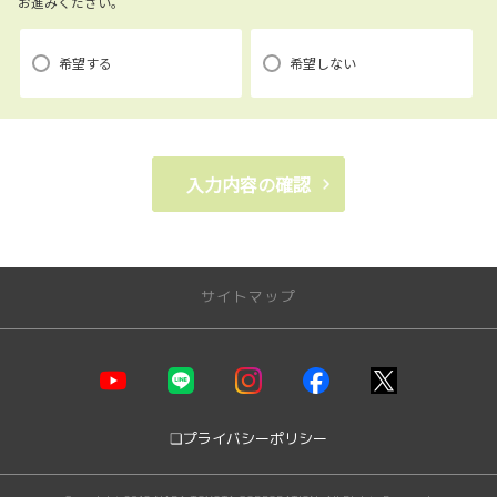
お進みください。
【3．推奨環境について】
1.当社の推奨するインターネット環境にてお申込みをお願いします。推奨
希望する
希望しない
以外の環境によって発生した情報の不備や
それに伴う連絡の不徹底については責任を負いかねますので、あらかじ
めご了承ください。
なお、不具合の生じたデータについてはお客様にお断り無く削除させて
入力内容の確認
いただく場合がございます。
※推奨環境についてはTOYOTAメーカーサイト「ご利用にあたって」を
参照ください。
サイトマップ
【4．規約について】
店舗情報
1.本規約は事前の告知なく変更することがあります。変更した内容は本ペ
ージにてご確認いただくものとします。
モビリティガーデン奈良本店
JR奈良駅前店
❏プライバシーポリシー
モビリティガーデンＲＴ押熊
【トヨタ自動車への個人情報の第三者提供について】
モビリティガーデンＲＴ押熊支店
1.当社が取得したお客様の個人情報（本リクエストフォームよりご入力いた