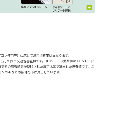
+
アコン使用等）に応じて燃料消費率は異なります。
た国土交通省審査値です。JH25 モード燃費値はJH15 モード
行実態の調査結果が反映された法定比率で算出した燃費値です。こ
OFF などの条件の下に算出しています。