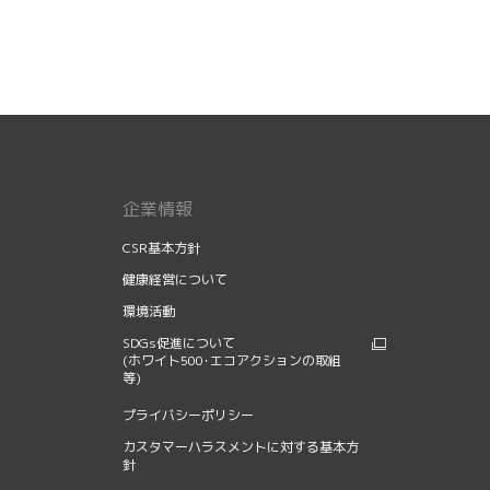
企業情報
CSR基本方針
健康経営について
環境活動
SDGs促進について
(ホワイト500･エコアクションの取組
等)
プライバシーポリシー
カスタマーハラスメントに対する基本方
針