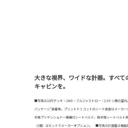
大きな視界、ワイドな計器。すべて
キャビンを。
■写真は10尺デッキ・2WD・フルジャストロー・2.0トン積の室内
パッケージ”装着車。プリントトリコットのシート表皮はメーカーオ
手席プリテンショナー機構付シートベルト、助手席シートベルト
（2個）はセットでメーカーオプション。 ■写真の計器盤は機能