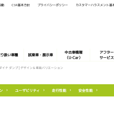
活動
CSR基本方針
プライバシーポリシー
カスタマーハラスメント基
中古車情報
アフター
取り扱い車種
試乗車・展示車
（U-Car）
サービス
ダイナ ダンプ | デザイン＆車両バリエーション
ン
ユーザビリティ
走行性能
安全性能