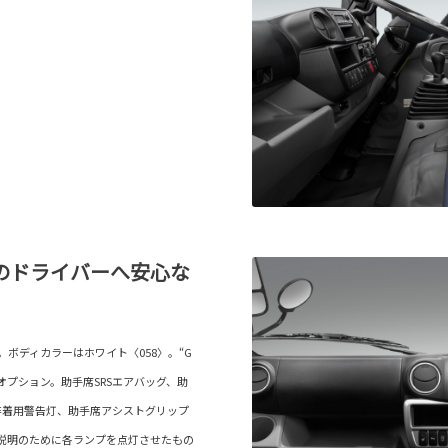
のドライバーへ安心な
。ボディカラーはホワイト〈058〉。“G
プション。助手席SRSエアバッグ、助
非着用警告灯、助手席アシストグリップ
説明のために各ランプを点灯させたもの