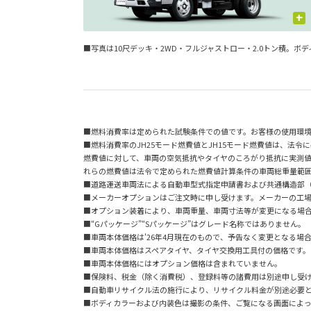
+
■
写真は10尺デッキ・2WD・フルジャストロー・2.0トン積。ボデ
■燃料消費率は定められた試験条件での値です。お客様の使用環
■燃料消費率のJH25モード燃費値とJH15モード燃費値は、法令
燃費値に対して、車両の空気抵抗やタイヤのころがり抵抗に実測
れらの燃費値は法令で定められた燃費値計算条件の車両総重量範囲
■道路運送車両法による自動車型式指定申請書および共通構造部
■メーカーオプションはご注文時に申し受けます。メーカーの工
■オプション装着により、車両重量、車両寸法等が変更になる場
■“Gパッケージ”“Sパッケージ”はグレード名称ではありません。
■車両本体価格は'26年4月現在のもので、予告なく変更となる場
■車両本体価格はスペアタイヤ、タイヤ交換用工具付の価格です。
■車両本体価格にはオプション価格は含まれていません。
■保険料、税金（除く消費税）、登録料等の諸費用は別途申し受
■自動車リサイクル法の施行により、リサイクル料金が別途必要
■ボディカラーおよび内装色は撮影の条件、ご覧になる画面によっ