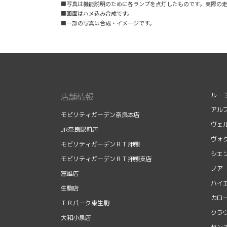
■写真は機能説明のために各ランプを点灯したものです。実際の
■画面はハメ込み合成です。
■一部の写真は合成・イメージです。
ルー
店舗情報
アル
モビリティガーデン奈良本店
ヴェ
JR奈良駅前店
ヴォ
モビリティガーデンＲＴ押熊
シエ
モビリティガーデンＲＴ押熊支店
ノア
富雄店
ハイ
生駒店
カロ
ＴＲパーク東生駒
クラ
大和小泉店