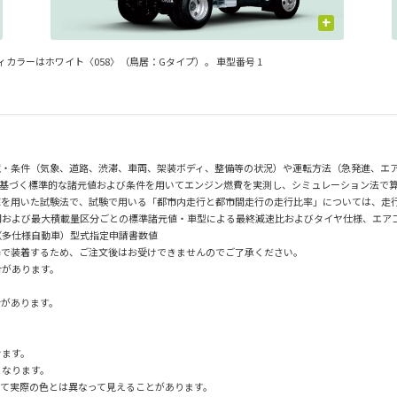
+
ィカラーはホワイト〈058〉（鳥居：Gタイプ）。 車型番号 1
境・条件（気象、道路、渋滞、車両、架装ボディ、整備等の状況）や運転方法（急発進、エ
に基づく標準的な諸元値および条件を用いてエンジン燃費を実測し、シミュレーション法で算出し
値を用いた試験法で、試験で用いる「都市内走行と都市間走行の走行比率」については、走
および最大積載量区分ごとの標準諸元値・車型による最終減速比およびタイヤ仕様、エアコン
（多仕様自動車）型式指定申請書数値
場で装着するため、ご注文後はお受けできませんのでご了承ください。
合があります。
合があります。
けます。
となります。
て実際の色とは異なって見えることがあります。