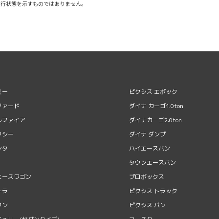
走行状態を示すものではありません。
ミー
ピクシス エポック
ファード
ダイナ カーゴ1.0ton
ルファイア
ダイナカーゴ2.0ton
クシー
ダイナ ダンプ
ンタ
ハイエースバン
タウンエースバン
エースワゴン
プロボックス
ーラ
ピクシス トラック
ウン
ピクシス バン