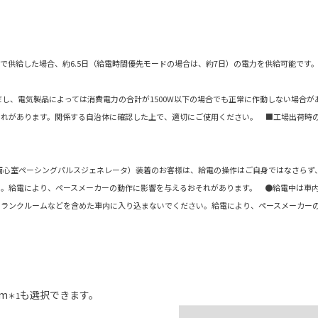
。
Wで供給した場合、約6.5日（給電時間優先モードの場合は、約7日）の電力を供給可能です
だし、電気製品によっては消費電力の合計が1500W以下の場合でも正常に作動しない場合
れがあります。関係する自治体に確認した上で、適切にご使用ください。 ■工場出荷時の電源
両心室ペーシングパルスジェネレータ）装着のお客様は、給電の操作はご自身ではなさらず
い。給電により、ペースメーカーの動作に影響を与えるおそれがあります。 ●給電中は車
トランクルームなどを含めた車内に入り込まないでください。給電により、ペースメーカー
m
も選択できます。
＊1