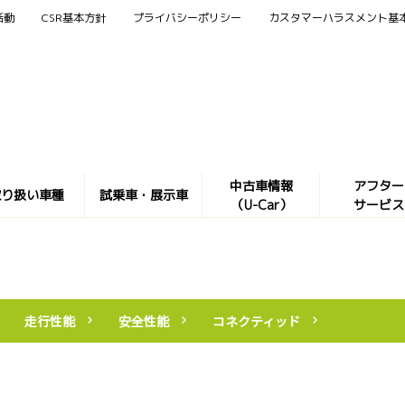
活動
CSR基本方針
プライバシーポリシー
カスタマーハラスメント基
中古車情報
アフター
取り扱い車種
試乗車・展示車
（U-Car）
サービス
走行性能
安全性能
コネクティッド