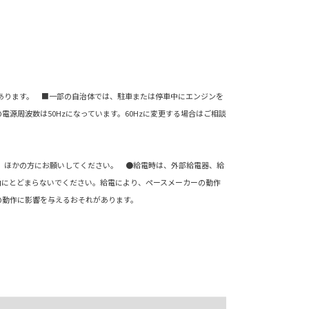
。
があります。 ■一部の自治体では、駐車または停車中にエンジンを
周波数は50Hzになっています。60Hzに変更する場合はご相談
、ほかの方にお願いしてください。 ●給電時は、外部給電器、給
内にとどまらないでください。給電により、ペースメーカーの動作
の動作に影響を与えるおそれがあります。