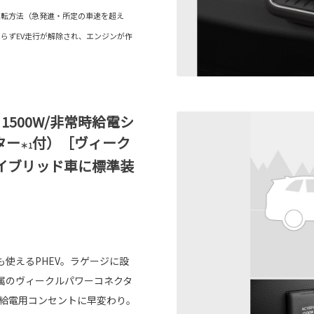
運転方法（急発進・所定の車速を超え
らずEV走行が解除され、エンジンが作
1500W/非常時給電シ
ター
付）［ヴィーク
＊1
イブリッド車に標準装
使えるPHEV。ラゲージに設
属のヴィークルパワーコネクタ
部給電用コンセントに早変わり。