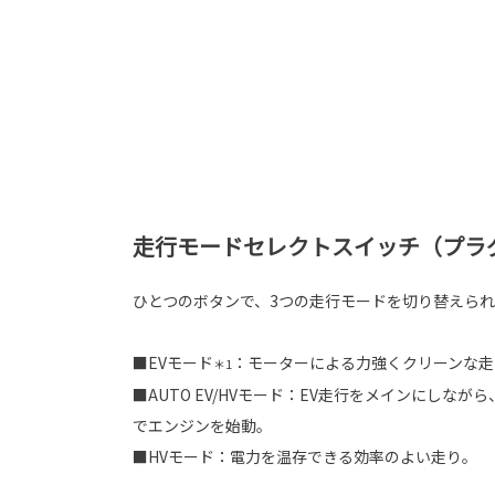
走行モードセレクトスイッチ（プラ
ひとつのボタンで、3つの走行モードを切り替えられ
■EVモード
：モーターによる力強くクリーンな走
＊1
■AUTO EV/HVモード：EV走行をメインにしな
でエンジンを始動。
■HVモード：電力を温存できる効率のよい走り。