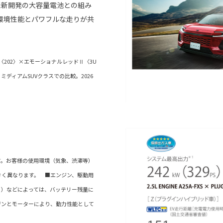
た新開発の大容量電池との組み
環境性能とパワフルな走りが共
202〉×エモーショナルレッドⅡ〈3U
. ミディアムSUVクラスでの比較。2026
す。お客様の使用環境（気象、渋滞等）
きく異なります。 ■エンジン、駆動用
る）などによっては、バッテリー残量に
ンジンとモーターにより、動力性能として