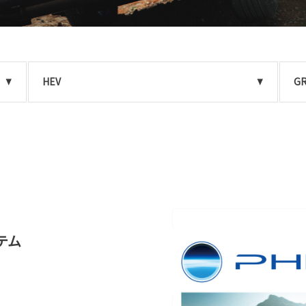
HEV
GR
テム