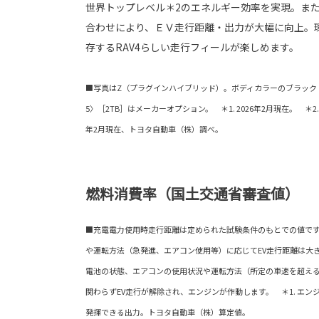
世界トップレベル＊2のエネルギー効率を実現。ま
合わせにより、ＥＶ走行距離・出力が大幅に向上。
存するRAV4らしい走行フィールが楽しめます。
■写真はZ（プラグインハイブリッド）。ボディカラーのブラック〈
5〉［2TB］はメーカーオプション。 ＊1. 2026年2月現在。 ＊2
年2月現在、トヨタ自動車（株）調べ。
燃料消費率（国土交通省審査値）
■充電電力使用時走行距離は定められた試験条件のもとでの値で
や運転方法（急発進、エアコン使用等）に応じてEV走行距離は大
電池の状態、エアコンの使用状況や運転方法（所定の車速を超え
関わらずEV走行が解除され、エンジンが作動します。 ＊1. エ
発揮できる出力。トヨタ自動車（株）算定値。