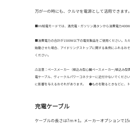
万が一の時にも、クルマを電源として活用できます
■HV給電モードでは、満充電・ガソリン満タンから消費電力400
■消費電力の合計が1500W以下の電気製品をご使用ください。た
始動させた場合、アイドリングストップに関する条例にふれるおそ
ください。
⚠注意：ペースメーカー（植込み型心臓ペースメーカー/植込み型
電ケーブル、ヴィークルパワーコネクターに近付かないでくださ
に影響を与えるおそれがあります。 ●ものを取るときなどに、
充電ケーブル
ケーブルの長さは7m＊1。メーカーオプションで15