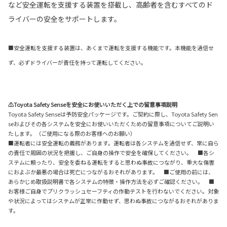
など安全運転を支援する装置を搭載し、高齢者を含むすべてのド
ライバーの安全をサポートします。
■安全運転を支援する装置は、あくまで運転を支援する機能です。本機能を過信せ
ず、必ずドライバーが責任を持って運転してください。
⚠Toyota Safety Senseを安全にお使いいただく上での留意事項説明
Toyota Safety Senseは予防安全パッケージです。ご契約に際し、Toyota Safety Sen
seおよびその各システムを安全にお使いいただくための留意事項についてご説明い
たします。（ご使用になる際のお客様へのお願い）
■運転者には安全運転の義務があります。運転者は各システムを過信せず、常に自ら
の責任で周囲の状況を把握し、ご自身の操作で安全を確保してください。 ■各シ
ステムに頼ったり、安全を委ねる運転をすると思わぬ事故につながり、重大な傷害
におよぶか最悪の場合は死亡につながるおそれがあります。 ■ご使用の前には、
あらかじめ取扱説明書で各システムの特徴・操作方法を必ずご確認ください。 ■
お客様ご自身でプリクラッシュセーフティの作動テストを行わないでください。対象
や状況によってはシステムが正常に作動せず、思わぬ事故につながるおそれがありま
す。