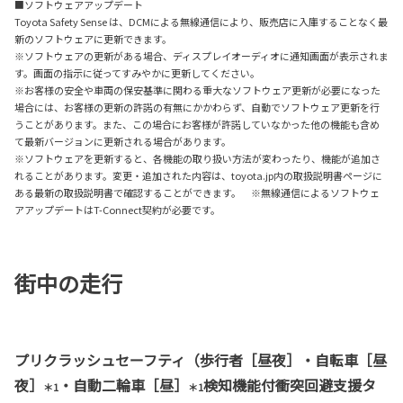
■ソフトウェアアップデート
Toyota Safety Sense は、DCMによる無線通信により、販売店に入庫することなく最
新のソフトウェアに更新できます。
※ソフトウェアの更新がある場合、ディスプレイオーディオに通知画面が表示されま
す。画面の指示に従ってすみやかに更新してください。
※お客様の安全や車両の保安基準に関わる重大なソフトウェア更新が必要になった
場合には、お客様の更新の許諾の有無にかかわらず、自動でソフトウェア更新を行
うことがあります。また、この場合にお客様が許諾していなかった他の機能も含め
て最新バージョンに更新される場合があります。
※ソフトウェアを更新すると、各機能の取り扱い方法が変わったり、機能が追加さ
れることがあります。変更・追加された内容は、toyota.jp内の取扱説明書ページに
ある最新の取扱説明書で確認することができます。 ※無線通信によるソフトウェ
アアップデートはT-Connect契約が必要です。
街中の走行
プリクラッシュセーフティ（歩行者［昼夜］・自転車［昼
夜］
・自動二輪車［昼］
検知機能付衝突回避支援タ
＊1
＊1