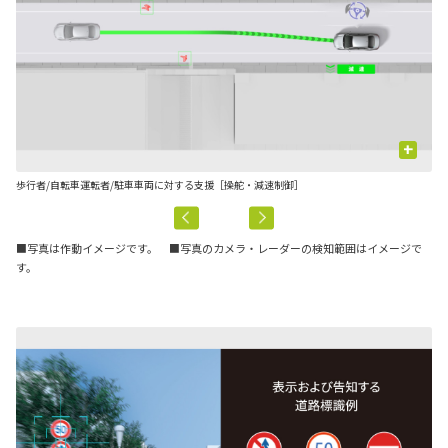
+
歩行者/自転車運転者/駐車車両に対する支援［操舵・減速制御］
先
■写真は作動イメージです。 ■写真のカメラ・レーダーの検知範囲はイメージで
す。