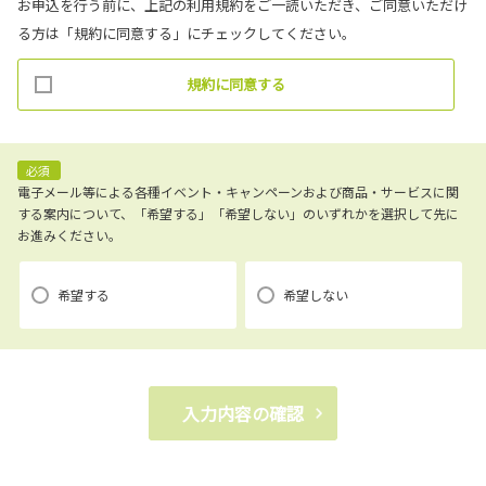
お申込を行う前に、上記の利用規約をご一読いただき、ご同意いただけ
(1)お客様リクエストに対応するにあたって問題が発生した場合の確認・
る方は「規約に同意する」にチェックしてください。
連絡
(2)お客様から照会があった場合のリクエスト情報の確認
規約に同意する
(3)お客様に不利益を与えないために行う、お客様に対する迅速なご連絡
（電子メール、電話、郵送によるご連絡）
(4)当社で取り扱っている商品・サービスなどに関する営業上のご案内
(5)商品の企画・開発あるいはお客様満足向上策などの検討のためのお客
必須
様アンケート調査の実施
電子メール等による各種イベント・キャンペーンおよび商品・サービスに関
する案内について、「希望する」「希望しない」のいずれかを選択して先に
お進みください。
【3．推奨環境について】
1.当社の推奨するインターネット環境にてお申込みをお願いします。推奨
希望する
希望しない
以外の環境によって発生した情報の不備や
それに伴う連絡の不徹底については責任を負いかねますので、あらかじ
めご了承ください。
なお、不具合の生じたデータについてはお客様にお断り無く削除させて
入力内容の確認
いただく場合がございます。
※推奨環境についてはTOYOTAメーカーサイト「ご利用にあたって」を