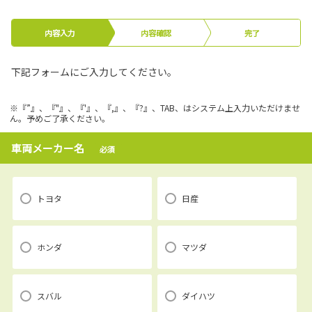
内容入力
内容確認
完了
下記フォームにご入力してください。
※『”』、『"』、『'』、『,』、『?』、TAB、はシステム上入力いただけませ
ん。予めご了承ください。
車両メーカー名
必須
トヨタ
日産
ホンダ
マツダ
スバル
ダイハツ