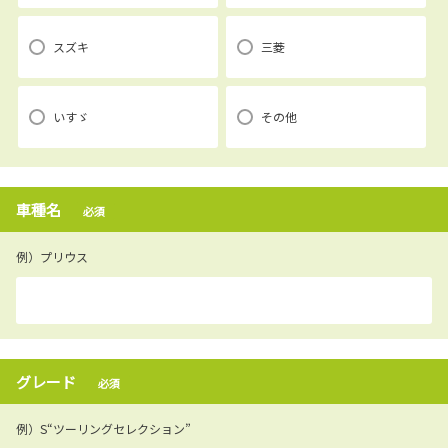
スズキ
三菱
いすゞ
その他
車種名
必須
例）プリウス
グレード
必須
例）S“ツーリングセレクション”