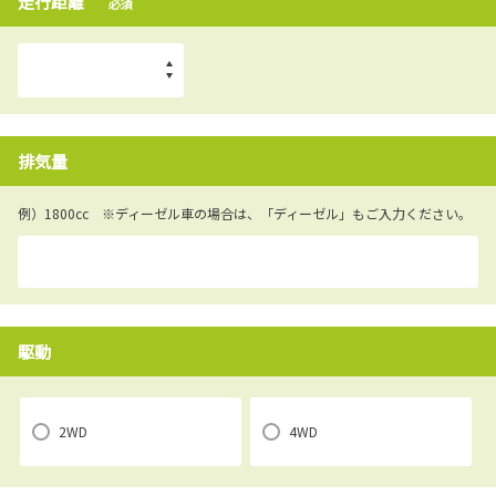
走行距離
必須
排気量
例）1800cc ※ディーゼル車の場合は、「ディーゼル」もご入力ください。
駆動
2WD
4WD