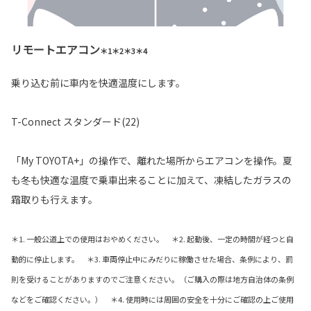
リモートエアコン
＊1＊2＊3＊4
乗り込む前に車内を快適温度にします。
T-Connect スタンダード(22)
「My TOYOTA+」の操作で、離れた場所からエアコンを操作。夏
も冬も快適な温度で乗車出来ることに加えて、凍結したガラスの
霜取りも行えます。
＊1. 一般公道上での使用はおやめください。 ＊2. 起動後、一定の時間が経つと自
動的に停止します。 ＊3. 車両停止中にみだりに稼働させた場合、条例により、罰
則を受けることがありますのでご注意ください。（ご購入の際は地方自治体の条例
などをご確認ください。） ＊4. 使用時には周囲の安全を十分にご確認の上ご使用