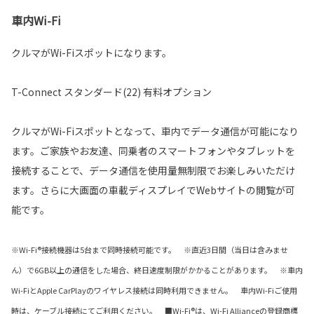
車内Wi-Fi
クルマがWi-Fiスポットになります。
T-Connect スタンダード(22) 有料オプション
クルマがWi-Fiスポットとなって、車内でデータ通信が可能になり
ます。ご家族やお友達、同乗者のスマートフォンやタブレットを
接続することで、データ通信を使用量無制限でお楽しみいただけ
ます。さらに大画面の車載ディスプレイでWebサイトの閲覧が可
能です。
※Wi-Fi®接続機器は5台まで同時接続可能です。 ※直近3日間（当日は含みませ
ん）で6GB以上の通信をした場合、終日速度制限がかかることがあります。 ※車内
Wi-FiとApple CarPlayのワイヤレス接続は同時利用できません。 車内Wi-Fiご使用
時は、ケーブル接続にてご利用ください。 ■Wi-Fi®は、Wi-Fi Allianceの登録商標