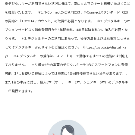
※デジタルキーが利用できない状況に備えて、常にクルマのキーも携帯いただくこと
を推奨いたします。 ＊1. T-Connectのご利用には、T-Connectスタンダード（22）
の契約と「TOYOTAアカウント」の取得が必要となります。 ＊2. デジタルキーのオ
プションサービス＜初度登録日から3年間無料、4年目以降有料＞に加入が必要とな
ります。 ＊3. デジタルキーのご利用にあたって、操作方法および注意事項につきま
してはデジタルキーWebサイトをご確認ください。（https://toyota.jp/digital_ke
y） ＊4. デジタルキーの操作は、スマートキーで動作するすべての機能には対応し
ておりません。 ＊5. 最大4台の車両のデジタルキーを1台のスマートフォンに登録
可能（但しお使いの機種によっては車両に4台同時接続できない場合があります）。
また1台の車両に対し、最大6本（オーナーキー1本、シェアキー5本）のデジタルキ
ーが発行できます。