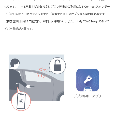
なります。 ＊4.車載ナビのおでかけプラン連携のご利用にはT-Connect スタンダー
ド（22）契約とコネクティッドナビ（車載ナビ有）のオプション契約が必要です
（初度登録日から5 年間無料。 6 年目以降有料）。また、「My TOYOTA+」でのドラ
イバー登録が必要です。