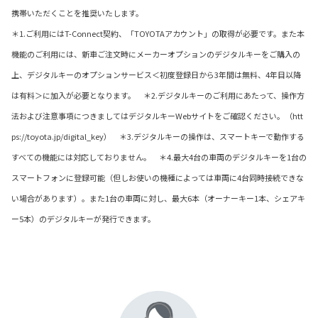
携帯いただくことを推奨いたします。
＊1.ご利用にはT-Connect契約、「TOYOTAアカウント」の取得が必要です。また本
機能のご利用には、新車ご注文時にメーカーオプションのデジタルキーをご購入の
上、デジタルキーのオプションサービス＜初度登録日から3年間は無料、4年目以降
は有料＞に加入が必要となります。 ＊2.デジタルキーのご利用にあたって、操作方
法および注意事項につきましてはデジタルキーWebサイトをご確認ください。（htt
ps://toyota.jp/digital_key） ＊3.デジタルキーの操作は、スマートキーで動作する
すべての機能には対応しておりません。 ＊4.最大4台の車両のデジタルキーを1台の
スマートフォンに登録可能（但しお使いの機種によっては車両に4台同時接続できな
い場合があります）。また1台の車両に対し、最大6本（オーナーキー1本、シェアキ
ー5本）のデジタルキーが発行できます。