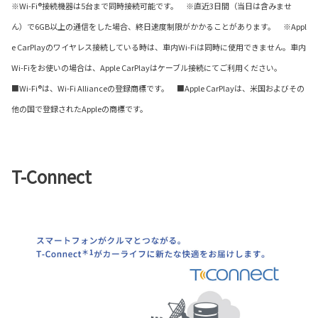
※Wi-Fi®接続機器は5台まで同時接続可能です。 ※直近3日間（当日は含みませ
ん）で6GB以上の通信をした場合、終日速度制限がかかることがあります。 ※Appl
e CarPlayのワイヤレス接続している時は、車内Wi-Fiは同時に使用できません。車内
Wi-Fiをお使いの場合は、Apple CarPlayはケーブル接続にてご利用ください。
■Wi-Fi®は、Wi-Fi Allianceの登録商標です。 ■Apple CarPlayは、米国およびその
他の国で登録されたAppleの商標です。
T-Connect