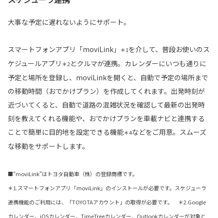
大事な予定に遅れないようにサポート。
スマートフォンアプリ「moviLink」
を介して、普段お使いのス
＊1
ケジュールアプリ
とクルマが連携。カレンダーにいつも通りに
＊2
予定と場所を登録し、moviLinkを開くと、自動で予定の場所まで
の移動時間（おでかけプラン）を作成してくれます。出発時刻が
近づいてくると、自動で道路の混雑状況を確認して最新の出発時
刻を教えてくれる機能や、おでかけプランを車載ナビと連携する
ことで簡単に目的地を設定できる機能
などをご用意。スムーズ
＊4
な移動をサポートします。
■“moviLink”はトヨタ自動車（株）の登録商標です。
＊1.スマートフォンアプリ「moviLink」のインストールが必要です。スケジューラ
連携機能のご利用には、「TOYOTAアカウント」の取得が必要です。 ＊2.Google
カレンダー、iOSカレンダー、TimeTreeカレンダー、Outlookカレンダーが対象と