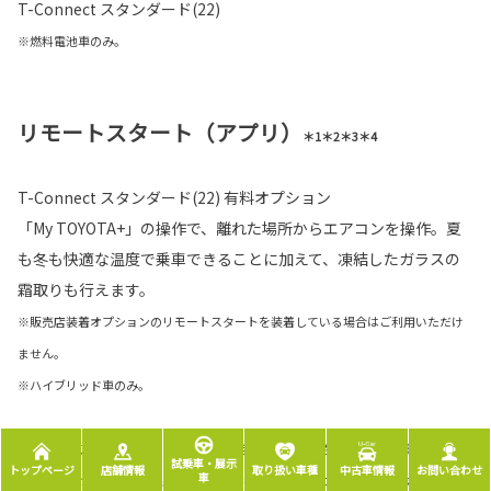
T-Connect スタンダード(22)
※燃料電池車のみ。
リモートスタート（アプリ）
＊1＊2＊3＊4
T-Connect スタンダード(22) 有料オプション
「My TOYOTA+」の操作で、離れた場所からエアコンを操作。夏
も冬も快適な温度で乗車できることに加えて、凍結したガラスの
霜取りも行えます。
※販売店装着オプションのリモートスタートを装着している場合はご利用いただけ
ません。
※ハイブリッド車のみ。
＊1. 一般公道上や閉め切った場所での使用はおやめください。 ＊2. 起動後、一定
試乗車・展示
トップページ
店舗情報
取り扱い車種
中古車情報
お問い合わせ
車
の時間が経つと自動的に停止します。 ＊3. 車両停止中にエンジンをみだりに稼働