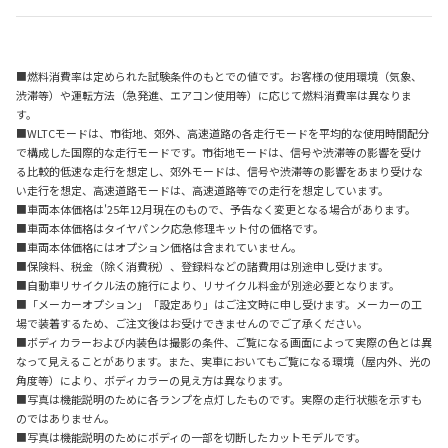
■燃料消費率は定められた試験条件のもとでの値です。お客様の使用環境（気象、
渋滞等）や運転方法（急発進、エアコン使用等）に応じて燃料消費率は異なりま
す。
■WLTCモードは、市街地、郊外、高速道路の各走行モードを平均的な使用時間配分
で構成した国際的な走行モードです。市街地モードは、信号や渋滞等の影響を受け
る比較的低速な走行を想定し、郊外モードは、信号や渋滞等の影響をあまり受けな
い走行を想定、高速道路モードは、高速道路等での走行を想定しています。
■車両本体価格は'25年12月現在のもので、予告なく変更となる場合があります。
■車両本体価格はタイヤパンク応急修理キット付の価格です。
■車両本体価格にはオプション価格は含まれていません。
■保険料、税金（除く消費税）、登録料などの諸費用は別途申し受けます。
■自動車リサイクル法の施行により、リサイクル料金が別途必要となります。
■「メーカーオプション」「設定あり」はご注文時に申し受けます。メーカーの工
場で装着するため、ご注文後はお受けできませんのでご了承ください。
■ボディカラーおよび内装色は撮影の条件、ご覧になる画面によって実際の色とは異
なって見えることがあります。また、実車においてもご覧になる環境（屋内外、光の
角度等）により、ボディカラーの見え方は異なります。
■写真は機能説明のために各ランプを点灯したものです。実際の走行状態を示すも
のではありません。
■写真は機能説明のためにボディの一部を切断したカットモデルです。