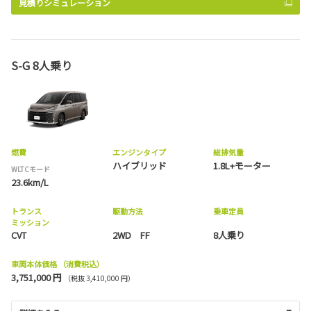
見積りシミュレーション
S-G 8人乗り
燃費
エンジンタイプ
総排気量
ハイブリッド
1.8L+モーター
WLTCモード
23.6km/L
トランス
駆動方法
乗車定員
ミッション
CVT
2WD FF
8人乗り
車両本体価格
（消費税込）
3,751,000 円
（税抜 3,410,000 円）