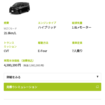
燃費
エンジンタイプ
総排気量
ハイブリッド
1.8L+モーター
WLTCモード
21.8km/L
トランス
駆動方法
乗車定員
ミッション
CVT
E-Four
7人乗り
車両本体価格
（消費税込）
4,380,200 円
（税抜 3,982,000 円）
詳細をみる
見積りシミュレーション