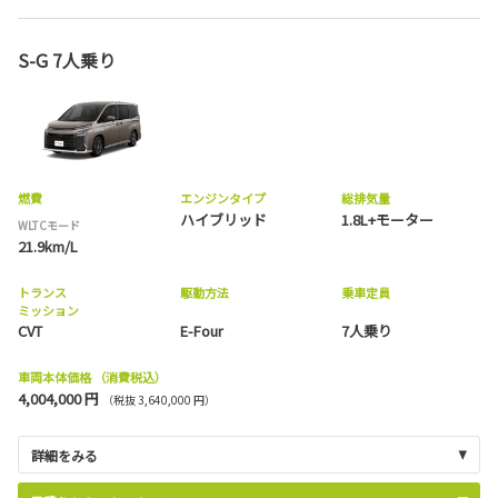
S-G 7人乗り
燃費
エンジンタイプ
総排気量
ハイブリッド
1.8L+モーター
WLTCモード
21.9km/L
トランス
駆動方法
乗車定員
ミッション
CVT
E-Four
7人乗り
車両本体価格
（消費税込）
4,004,000 円
（税抜 3,640,000 円）
詳細をみる