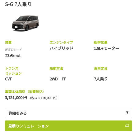
S-G 7人乗り
燃費
エンジンタイプ
総排気量
ハイブリッド
1.8L+モーター
WLTCモード
23.6km/L
トランス
駆動方法
乗車定員
ミッション
CVT
2WD FF
7人乗り
車両本体価格
（消費税込）
3,751,000 円
（税抜 3,410,000 円）
詳細をみる
見積りシミュレーション