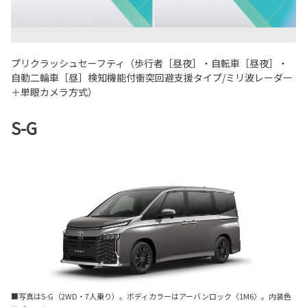
プリクラッシュセーフティ（歩行者［昼夜］・自転車［昼夜］・
自動二輪車［昼］検知機能付衝突回避支援タイプ
/
ミリ波レーダー
＋単眼カメラ方式）
S-G
■写真は
S-G
（
2WD
・
7
人乗り）。ボディカラーはアーバンロック
〈1M6〉
。内装色