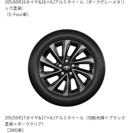
205/60R16
タイヤ
&16×6J
アルミホイール（ダークグレーメタリ
ック塗装）
［
E-Four
車］
205/55R17
タイヤ
&17×6J
アルミホイール（切削光輝＋ブラック
塗装＋ダーククリア）
［
2WD
車］