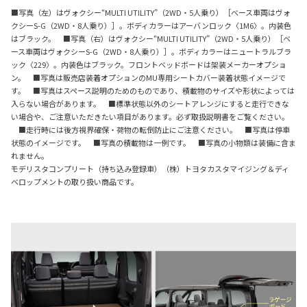
■写真（左）はヴォクシー“MULTI UTILITY”（2WD・5人乗り）［ベース車両はヴォ
クシーS-G（2WD・8人乗り）］。ボディカラーはアーバンロック〈1M6〉。内装色
はブラック。 ■写真（右）はヴォクシー“MULTI UTILITY”（2WD・5人乗り）［ベ
ース車両はヴォクシーS-G（2WD・8人乗り）］。ボディカラーはニュートラルブラ
ック〈229〉。内装色はブラック。フロントベッドボードは架装メーカーオプショ
ン。 ■写真は販売店装着オプションのMU専用シートカバー装着状態イメージで
す。 ■写真はスペース説明のためのものであり、積載物のサイズや形状によっては
入らない場合があります。 ■標準状態以外のシートアレンジにすると走行できな
い場合や、ご注意いただきたい項目があります。必ず取扱説明書をご覧ください。
■走行時には後方視界確保・荷物の転倒防止にご注意ください。 ■写真は停車
状態のイメージです。 ■写真の積載物は一例です。 ■写真の小物類は装備に含ま
れません。
モデリスタコンプリート（持ち込み登録車）（株）トヨタカスタマイジング＆ディ
ベロップメントの取り扱い商品です。