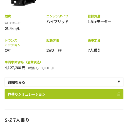
燃費
エンジンタイプ
総排気量
ハイブリッド
1.8L+モーター
WLTCモード
23.4km/L
トランス
駆動方法
乗車定員
ミッション
CVT
2WD FF
7人乗り
車両本体価格
（消費税込）
4,127,200 円
（税抜 3,752,000 円）
詳細をみる
見積りシミュレーション
S-Z 7人乗り