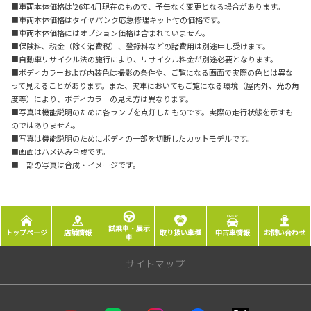
■車両本体価格は'26年4月現在のもので、予告なく変更となる場合があります。
■車両本体価格はタイヤパンク応急修理キット付の価格です。
■車両本体価格にはオプション価格は含まれていません。
■保険料、税金（除く消費税）、登録料などの諸費用は別途申し受けます。
■自動車リサイクル法の施行により、リサイクル料金が別途必要となります。
■ボディカラーおよび内装色は撮影の条件や、ご覧になる画面で実際の色とは異な
って見えることがあります。また、実車においてもご覧になる環境（屋内外、光の角
度等）により、ボディカラーの見え方は異なります。
■写真は機能説明のために各ランプを点灯したものです。実際の走行状態を示すも
のではありません。
■写真は機能説明のためにボディの一部を切断したカットモデルです。
■画面はハメ込み合成です。
■一部の写真は合成・イメージです。
試乗車・展示
トップページ
店舗情報
取り扱い車種
中古車情報
お問い合わせ
車
サイトマップ