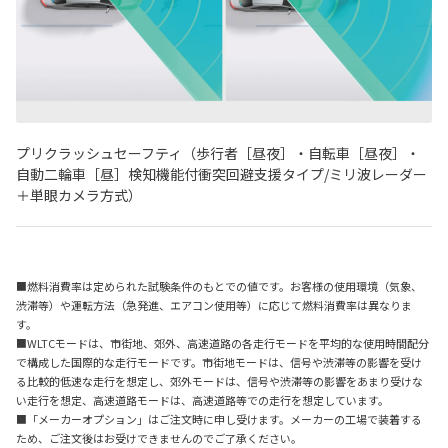
プリクラッシュセーフティ（歩行者［昼夜］・自転車［昼夜］・
自動二輪車［昼］検知機能付衝突回避支援タイプ
/
ミリ波レーダー
＋単眼カメラ方式）
■燃料消費率は定められた試験条件のもとでの値です。お客様の使用環境（気象、
渋滞等）や運転方法（急発進、エアコン使用等）に応じて燃料消費率は異なりま
す。
■WLTCモードは、市街地、郊外、高速道路の各走行モードを平均的な使用時間配分
で構成した国際的な走行モードです。市街地モードは、信号や渋滞等の影響を受け
る比較的低速な走行を想定し、郊外モードは、信号や渋滞等の影響をあまり受けな
い走行を想定、高速道路モードは、高速道路等での走行を想定しています。
■「メーカーオプション」はご注文時に申し受けます。メーカーの工場で装着する
ため、ご注文後はお受けできませんのでご了承ください。