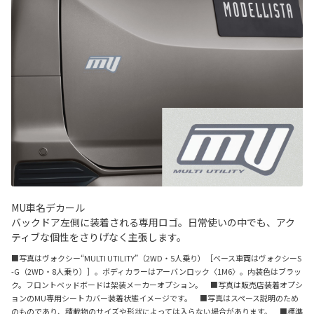
MU車名デカール
バックドア左側に装着される専用ロゴ。日常使いの中でも、アク
ティブな個性をさりげなく主張します。
■写真はヴォクシー“MULTI UTILITY”（2WD・5人乗り）［ベース車両はヴォクシーS
-G（2WD・8人乗り）］。ボディカラーはアーバンロック〈1M6〉。内装色はブラッ
ク。フロントベッドボードは架装メーカーオプション。 ■写真は販売店装着オプシ
ョンのMU専用シートカバー装着状態イメージです。 ■写真はスペース説明のため
のものであり、積載物のサイズや形状によっては入らない場合があります。 ■標準