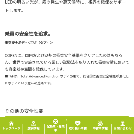
LEDの明るい光が、霧の発生や悪天候時に、視界の確保をサポー
トします。
乗員の安全性を追求。
衝突安全ボディ＜TAF（タフ）＞
COPENは、国内および欧州の衝突安全基準をクリアしたのはもちろ
ん、世界で実施されている厳しい試験法を取り入れた衝突実験において
も客室残存空間を確保しています。
■TAFは、Total Advanced Function ボディの略で、総合的に衝突安全機能が進化し
たボディという意味の造語です。
その他の安全性能
試乗車・展示
トップページ
店舗情報
取り扱い車種
中古車情報
お問い合わせ
車