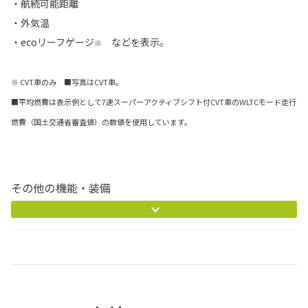
・航続可能距離
・外気温
・ecoリーフゲージ
などを表示。
※
※ CVT車のみ ■写真はCVT車。
■平均燃費は表示例として7速スーパーアクティブシフト付CVT車のWLTCモード走行
燃費（国土交通省審査値）の数値を使用しています。
その他の機能・装備