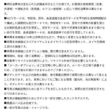
■燃料消費率は定められた試験条件のもとでの値です。お客様の使用環境（気象、
渋滞等）や運転方法（急発進、エアコン使用等）に応じて燃料消費率は異なりま
す。
■WLTCモードは、市街地、郊外、高速道路の各走行モードを平均的な使用時間配分
で構成した国際的な走行モードです。市街地モードは、信号や渋滞等の影響を受け
る比較的低速な走行を想定し、郊外モードは、信号や渋滞等の影響をあまり受けな
い走行を想定、高速道路モードは、高速道路等での走行を想定しています。
■車両本体価格は'24年12月時点のもので、予告なく変更となる場合があります。
■車両本体価格はスペアタイヤレス＆タイヤパンク応急修理セット、タイヤ交換用
工具付の価格です。
■車両本体価格にはオプション価格、取付費は含まれていません。
■保険料、税金（除く消費税）、登録料などの諸費用は別途申し受けます。
■自動車リサイクル法の施行により、リサイクル料金が別途必要となります。
■「メーカーオプション」はご注文時に申し受けます。メーカーの工場で装着する
ため、ご注文後はお受けできませんのでご了承ください。
■ボディカラーおよび内装色は撮影、表示画面の関係で実際の色とは異なって見える
ことがあります。また、実車においてもご覧になる環境（屋内外、光の角度等）によ
り、ボディカラーの見え方は異なります。
■写真は機能説明のために各ランプを点灯したものです。実際の走行状態を示すも
のではありません。
■写真は機能説明のためにボディの一部を切断したカットモデルです。
■画面はハメ込み合成です。
■一部の写真は合成・イメージです。