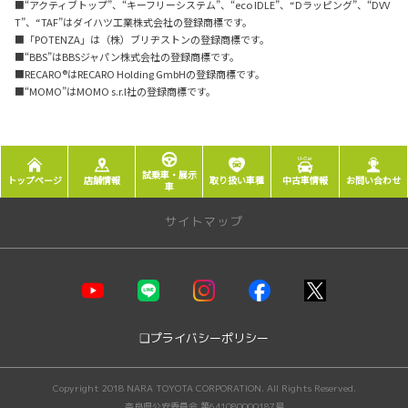
■“アクティブトップ”、“キーフリーシステム”、“eco IDLE”、“Dラッピング”、“DVV
T”、“TAF”はダイハツ工業株式会社の登録商標です。
■「POTENZA」は（株）ブリヂストンの登録商標です。
■“BBS”はBBSジャパン株式会社の登録商標です。
■RECARO®はRECARO Holding GmbHの登録商標です。
■“MOMO”はMOMO s.r.l社の登録商標です。
試乗車・展示
トップページ
店舗情報
取り扱い車種
中古車情報
お問い合わせ
車
サイトマップ
店舗情報
モビリティガーデン奈良本店
JR奈良駅前店
❏プライバシーポリシー
モビリティガーデンＲＴ押熊
モビリティガーデンＲＴ押熊支店
Copyright 2018 NARA TOYOTA CORPORATION. All Rights Reserved.
富雄店
奈良県公安委員会 第641080000187号