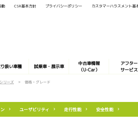
活動
CSR基本方針
プライバシーポリシー
カスタマーハラスメント基
中古車情報
アフター
取り扱い車種
試乗車・展示車
（U-Car）
サービス
 シリーズ
価格・グレード
ョン
ユーザビリティ
走行性能
安全性能