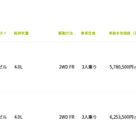
タイ
総排気量
駆動方法
乗車定員
車両本体価格（
ゼル
4.0L
2WD FR
3人乗り
5,780,500円
ゼル
4.0L
2WD FR
3人乗り
6,253,500円