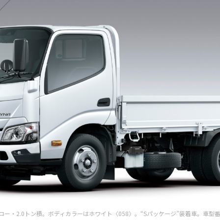
ー・2.0トン積。ボディカラーはホワイト〈058〉。“Sパッケージ”装着車。車型番