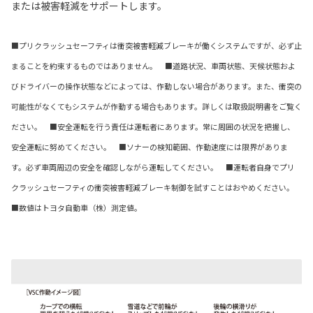
または被害軽減をサポートします。
■プリクラッシュセーフティは衝突被害軽減ブレーキが働くシステムですが、必ず止
まることを約束するものではありません。 ■道路状況、車両状態、天候状態およ
びドライバーの操作状態などによっては、作動しない場合があります。また、衝突の
可能性がなくてもシステムが作動する場合もあります。詳しくは取扱説明書をご覧く
ださい。 ■安全運転を行う責任は運転者にあります。常に周囲の状況を把握し、
安全運転に努めてください。 ■ソナーの検知範囲、作動速度には限界がありま
す。必ず車両周辺の安全を確認しながら運転してください。 ■運転者自身でプリ
クラッシュセーフティの衝突被害軽減ブレーキ制御を試すことはおやめください。
■数値はトヨタ自動車（株）測定値。