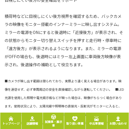
目視しにくい後方の安全確認をサポート
積荷時などに目視しにくい後方視界を確認するため、バックカメ
ラの映像をモニター搭載のインナーミラーに映し出すシステム。
ミラーの電源をONにすると後退時に「近接後方」が表示され、そ
の状態からモニター切り替えスイッチを押すと走行時・停車時に
「遠方後方」が表示されるようになります。また、ミラーの電源
がOFFの場合も、後退時にはミラー左上画面に車両後方映像が表
示され、後退操作の補助として役立ちます。
■カメラが映し出す範囲は限られており、実際より遠く見える場合があります。映
像を過信せず、必ず車両周辺の安全を直接確認しながら運転してください。 ■LED
光源を使用した照明や電光掲示板などが映った場合は、映像がちらつく場合があり
ます。使用状況により、太陽光線や照明等の直接光・反射光がモニターに入ると、
モニター映像が見にくくなることがあります。 ■近接後方、遠方後方のカメラ映
試乗車・展示
像表示はイメージ画像です。車型によって表示画面が異なります。 ■イラストはイ
トップページ
店舗情報
取り扱い車種
中古車情報
お問い合わせ
車