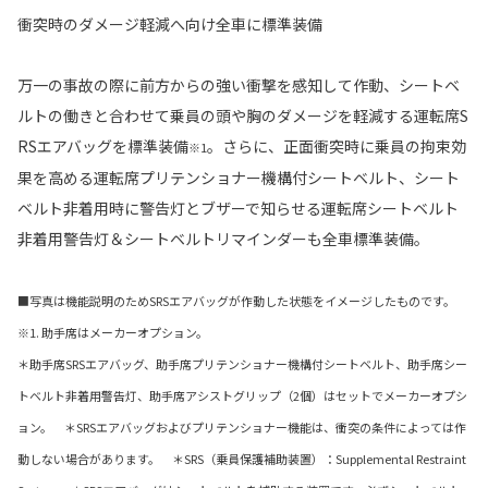
衝突時のダメージ軽減へ向け全車に標準装備
万一の事故の際に前方からの強い衝撃を感知して作動、シートベ
ルトの働きと合わせて乗員の頭や胸のダメージを軽減する運転席S
RSエアバッグを標準装備
。さらに、正面衝突時に乗員の拘束効
※1
果を高める運転席プリテンショナー機構付シートベルト、シート
ベルト非着用時に警告灯とブザーで知らせる運転席シートベルト
非着用警告灯＆シートベルトリマインダーも全車標準装備。
■写真は機能説明のためSRSエアバッグが作動した状態をイメージしたものです。
※1. 助手席はメーカーオプション。
＊助手席SRSエアバッグ、助手席プリテンショナー機構付シートベルト、助手席シー
トベルト非着用警告灯、助手席アシストグリップ（2個）はセットでメーカーオプシ
ョン。 ＊SRSエアバッグおよびプリテンショナー機能は、衝突の条件によっては作
動しない場合があります。 ＊SRS（乗員保護補助装置）：Supplemental Restraint