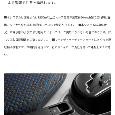
による警報で注意を喚起します。
■本システムは直線またはR250m以上のカーブを自車速度約60km/h超で走行時に作
動。タイヤ外側の逸脱量が約0.3m以内で警報が出ます。 ■本システムは道路状
況、車両状態および天候状態などによっては、ご使用になれない場合があります。詳
しくは取扱説明書をご覧ください。 ■レーンディパーチャーアラートはあくまで運
転補助機能です。本機能を過信せず、必ずドライバーが責任を持って運転してくださ
い。