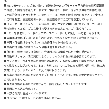
す。
■WLTCモードは、市街地、郊外、高速道路の各走行モードを平均的な使用時間配分
で構成した国際的な走行モードです。市街地モードは、信号や渋滞等の影響を受け
る比較的低速な走行を想定し、郊外モードは、信号や渋滞等の影響をあまり受けな
い走行を想定、高速道路モードは、高速道路等での走行を想定しています。
■「メーカーオプション」「設定あり」はご注文時に申し受けます。メーカーの工
場で装着するため、ご注文後はお受けできませんので、ご了承ください。
■Uの一部装備は、ハードウェアアップグレードとして後付けが可能となります。
■車両本体価格は'26年8月現在のもので、予告なく変更となる場合があります。
■車両本体価格はタイヤパンク応急修理キット付の価格です。
■車両本体価格にはオプション価格は含まれていません。
■保険料、税金（除く消費税）、登録料などの諸費用は別途申し受けます。
■自動車リサイクル法の施行により、リサイクル料金が別途必要となります。
■ボディカラーおよび内装色は撮影の条件や、ご覧になる画面で実際の色とは異な
って見えることがあります。また、実車においてもご覧になる環境（屋内外、光の角
度等）により、ボディカラーの見え方は異なります。
■写真は機能説明のために各ランプを点灯したものです。実際の走行状態を示すも
のではありません。
■写真は機能説明のためにボディの一部を切断したカットモデルです。
■画面はハメ込み合成です。
■一部の写真は合成・イメージです。
■“Adventure”はグレード名称ではありません。