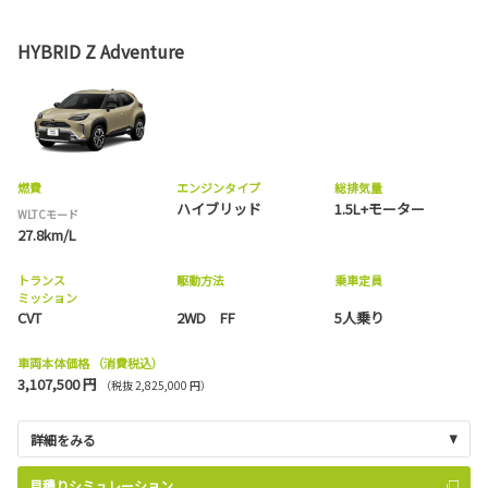
HYBRID Z Adventure
燃費
エンジンタイプ
総排気量
ハイブリッド
1.5L+モーター
WLTCモード
27.8km/L
トランス
駆動方法
乗車定員
ミッション
CVT
2WD FF
5人乗り
車両本体価格
（消費税込）
3,107,500 円
（税抜 2,825,000 円）
詳細をみる
見積りシミュレーション