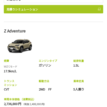
見積りシミュレーション
Z Adventure
燃費
エンジンタイプ
総排気量
ガソリン
1.5L
WLTCモード
17.9km/L
トランス
駆動方法
乗車定員
ミッション
CVT
2WD FF
5人乗り
車両本体価格
（消費税込）
2,736,800 円
（税抜 2,488,000 円）