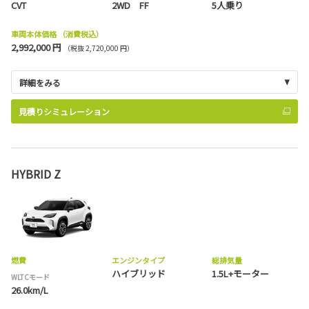
CVT
2WD FF
5人乗り
車両本体価格
（消費税込）
2,992,000 円
（税抜 2,720,000 円）
詳細をみる
見積りシミュレーション
HYBRID Z
燃費
エンジンタイプ
総排気量
ハイブリッド
1.5L+モーター
WLTCモード
26.0km/L