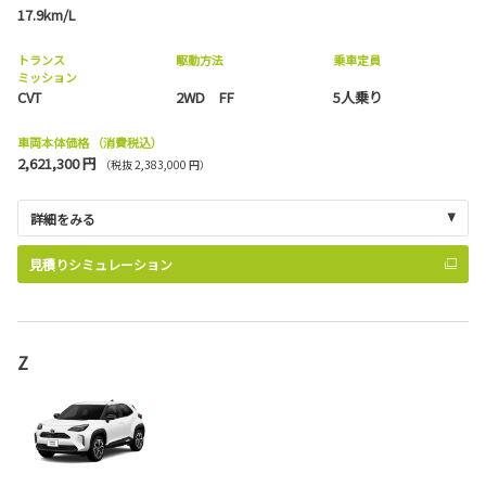
17.9km/L
トランス
駆動方法
乗車定員
ミッション
CVT
2WD FF
5人乗り
車両本体価格
（消費税込）
2,621,300 円
（税抜 2,383,000 円）
詳細をみる
見積りシミュレーション
Z