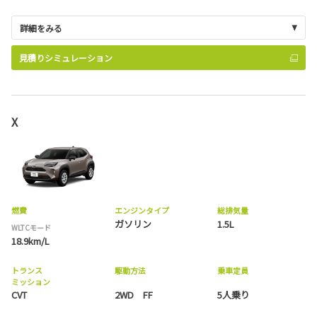
詳細をみる
見積りシミュレーション
X
燃費
エンジンタイプ
総排気量
ガソリン
1.5L
WLTCモード
18.9km/L
トランス
駆動方法
乗車定員
ミッション
CVT
2WD FF
5人乗り