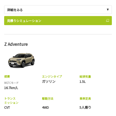
詳細をみる
見積りシミュレーション
Z Adventure
燃費
エンジンタイプ
総排気量
ガソリン
1.5L
WLTCモード
16.7km/L
トランス
駆動方法
乗車定員
ミッション
CVT
4WD
5人乗り