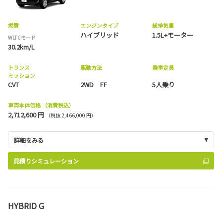
燃費
エンジンタイプ
総排気量
ハイブリッド
1.5L+モーター
WLTCモード
30.2km/L
トランス
駆動方法
乗車定員
ミッション
CVT
2WD FF
5人乗り
車両本体価格
（消費税込）
2,712,600 円
（税抜 2,466,000 円）
詳細をみる
見積りシミュレーション
HYBRID G