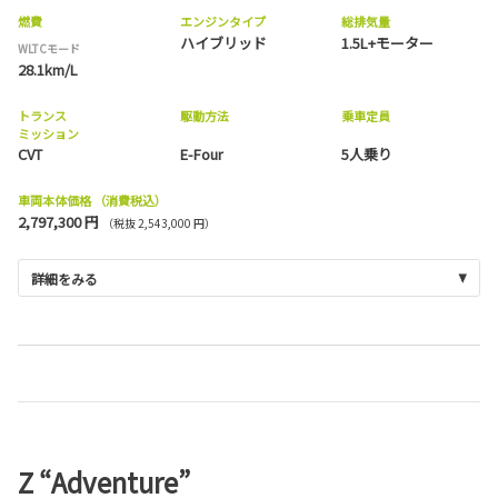
燃費
エンジンタイプ
総排気量
ハイブリッド
1.5L+モーター
WLTCモード
28.1km/L
トランス
駆動方法
乗車定員
ミッション
CVT
E-Four
5人乗り
車両本体価格
（消費税込）
2,797,300 円
（税抜 2,543,000 円）
詳細をみる
Z “Adventure”