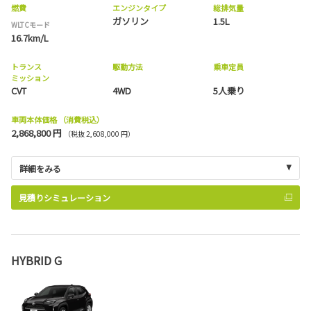
燃費
エンジンタイプ
総排気量
ガソリン
1.5L
WLTCモード
16.7km/L
トランス
駆動方法
乗車定員
ミッション
CVT
4WD
5人乗り
車両本体価格
（消費税込）
2,868,800 円
（税抜 2,608,000 円）
詳細をみる
見積りシミュレーション
HYBRID G