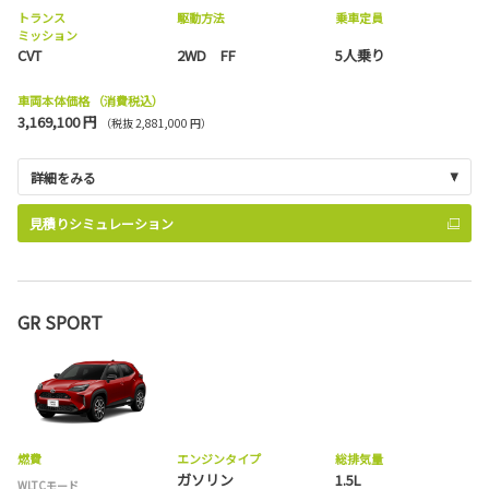
トランス
駆動方法
乗車定員
ミッション
CVT
2WD FF
5人乗り
車両本体価格
（消費税込）
3,169,100 円
（税抜 2,881,000 円）
詳細をみる
見積りシミュレーション
GR SPORT
燃費
エンジンタイプ
総排気量
ガソリン
1.5L
WLTCモード