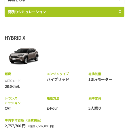
見積りシミュレーション
HYBRID X
燃費
エンジンタイプ
総排気量
ハイブリッド
1.5L+モーター
WLTCモード
28.6km/L
トランス
駆動方法
乗車定員
ミッション
CVT
E-Four
5人乗り
車両本体価格
（消費税込）
2,757,700 円
（税抜 2,507,000 円）