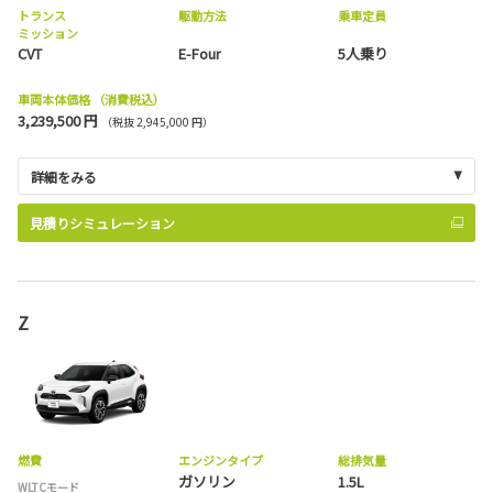
トランス
駆動方法
乗車定員
ミッション
CVT
E-Four
5人乗り
車両本体価格
（消費税込）
3,239,500 円
（税抜 2,945,000 円）
詳細をみる
見積りシミュレーション
Z
燃費
エンジンタイプ
総排気量
ガソリン
1.5L
WLTCモード