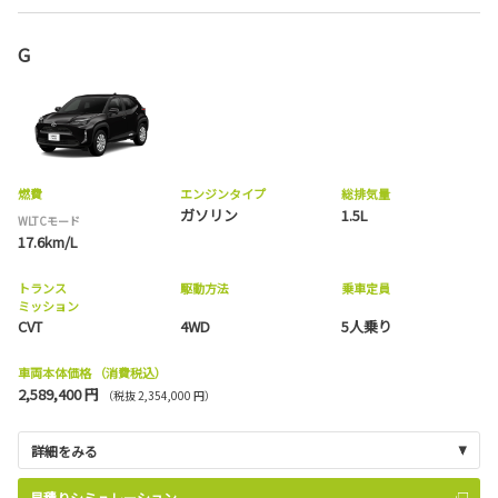
G
燃費
エンジンタイプ
総排気量
ガソリン
1.5L
WLTCモード
17.6km/L
トランス
駆動方法
乗車定員
ミッション
CVT
4WD
5人乗り
車両本体価格
（消費税込）
2,589,400 円
（税抜 2,354,000 円）
詳細をみる
見積りシミュレーション