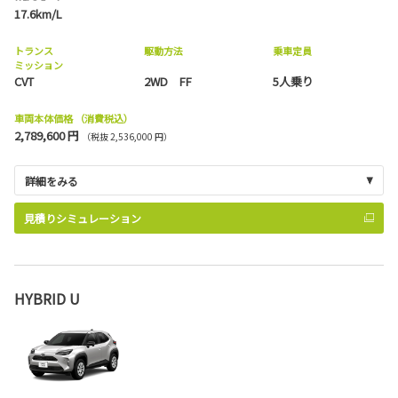
17.6km/L
トランス
駆動方法
乗車定員
ミッション
CVT
2WD FF
5人乗り
車両本体価格
（消費税込）
2,789,600 円
（税抜 2,536,000 円）
詳細をみる
見積りシミュレーション
HYBRID U