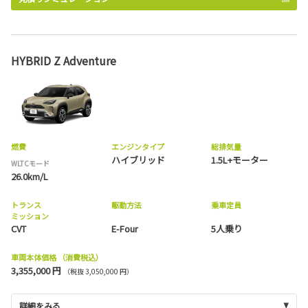
HYBRID Z Adventure
燃費
エンジンタイプ
総排気量
ハイブリッド
1.5L+モーター
WLTCモード
26.0km/L
トランス
駆動方法
乗車定員
ミッション
CVT
E-Four
5人乗り
車両本体価格
（消費税込）
3,355,000 円
（税抜 3,050,000 円）
詳細をみる