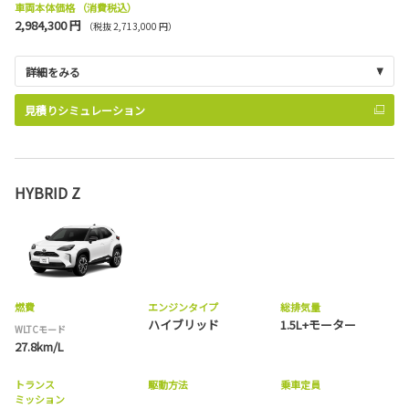
車両本体価格
（消費税込）
2,984,300 円
（税抜 2,713,000 円）
詳細をみる
見積りシミュレーション
HYBRID Z
燃費
エンジンタイプ
総排気量
ハイブリッド
1.5L+モーター
WLTCモード
27.8km/L
トランス
駆動方法
乗車定員
ミッション