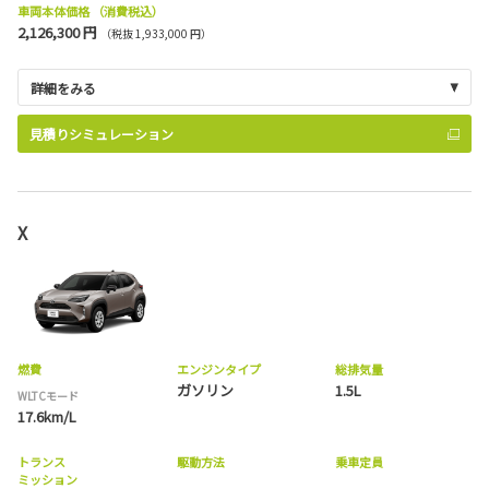
車両本体価格
（消費税込）
2,126,300 円
（税抜 1,933,000 円）
詳細をみる
見積りシミュレーション
X
燃費
エンジンタイプ
総排気量
ガソリン
1.5L
WLTCモード
17.6km/L
トランス
駆動方法
乗車定員
ミッション