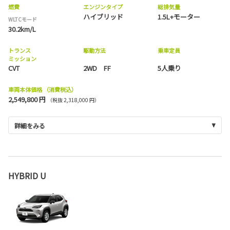
燃費
エンジンタイプ
総排気量
ハイブリッド
1.5L+モーター
WLTCモード
30.2km/L
トランス
駆動方法
乗車定員
ミッション
CVT
2WD FF
5人乗り
車両本体価格
（消費税込）
2,549,800 円
（税抜 2,318,000 円）
詳細をみる
HYBRID U