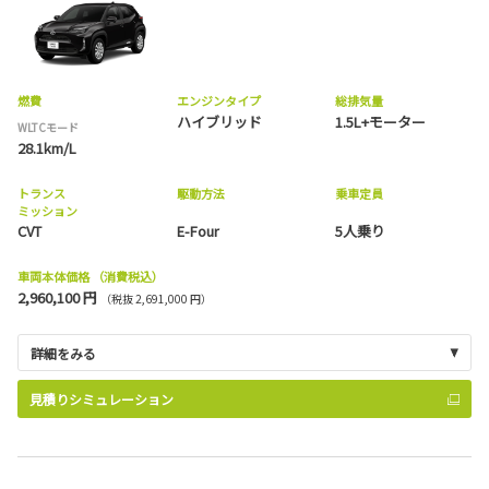
燃費
エンジンタイプ
総排気量
ハイブリッド
1.5L+モーター
WLTCモード
28.1km/L
トランス
駆動方法
乗車定員
ミッション
CVT
E-Four
5人乗り
車両本体価格
（消費税込）
2,960,100 円
（税抜 2,691,000 円）
詳細をみる
見積りシミュレーション