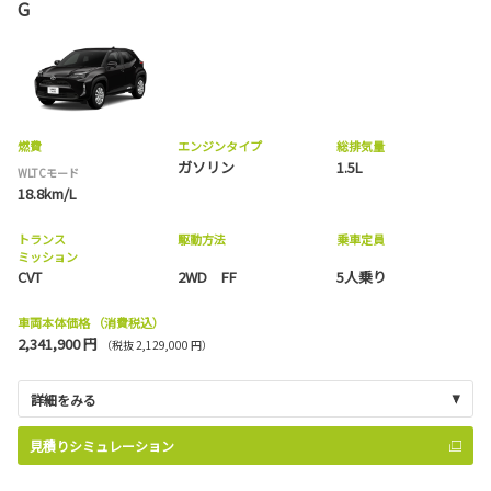
G
燃費
エンジンタイプ
総排気量
ガソリン
1.5L
WLTCモード
18.8km/L
トランス
駆動方法
乗車定員
ミッション
CVT
2WD FF
5人乗り
車両本体価格
（消費税込）
2,341,900 円
（税抜 2,129,000 円）
詳細をみる
見積りシミュレーション