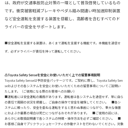
は、政府が交通事故防止対策の一環として普及啓発しているもの
です。衝突被害軽減ブレーキやペダル踏み間違い時加速抑制装置
など安全運転を支援する装置を搭載し、高齢者を含むすべてのド
ライバーの安全をサポートします。
■安全運転を支援する装置は、あくまで運転を支援する機能です。本機能を過信せ
ず、必ずドライバーが責任を持って運転してください。
⚠Toyota Safety Senseを安全にお使いいただく上での留意事項説明
Toyota Safety Senseは予防安全パッケージです。ご契約に際し、Toyota Safety Sen
seおよびその各システムを安全にお使いいただくための留意事項についてご説明い
たします。（ご使用になる際のお客様へのお願い）
■運転者には安全運転の義務があります。運転者は各システムを過信せず、常に自ら
の責任で周囲の状況を把握し、ご自身の操作で安全を確保してください。 ■各シ
ステムに頼ったり、安全を委ねる運転をすると思わぬ事故につながり、重大な傷害
におよぶか最悪の場合は死亡につながるおそれがあります。 ■ご使用の前には、
あらかじめ取扱説明書で各システムの特徴・操作方法を必ずご確認ください。 ■
お客様ご自身でプリクラッシュセーフティの作動テストを行わないでください。対象