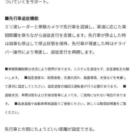
ついていくをサポート。
■先行車追従機能
ミリ波レーダーと単眼カメラで先行車を認識し、車速に応じた車
間距離を保ちながら追従走行を支援します。先行車が停止した時
は自車も停止して停止状態を保持、先行車が発進した時はドライ
バー操作により発進し、追従走行を再開します。
■車間距離制御は状況により限界があります。システムを過信せず、安全運転をお願
いします。 ■設定速度は、制限速度、交通の流れ、路面環境、天候などを考慮し
て適切に設定してください。設定速度の確認は運転者が行う必要があります。 ■
道路状況、車両状態および天候状態等によっては、ご使用になれない場合がありま
す。 ■高速道路や自動車専用道路でご使用ください。詳しくは取扱説明書をご覧
ください。
先行車との間にちょうどいい距離が設定できる。