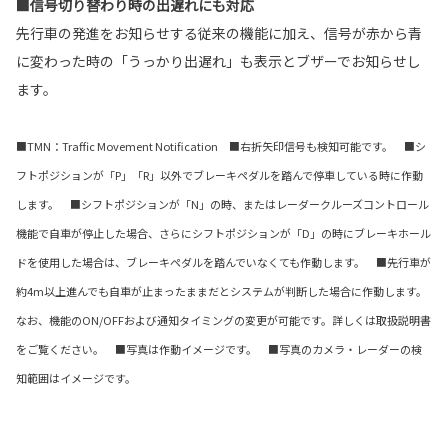
■信号切り替わり時の出遅れにも対応
先行車の発進をお知らせする従来の機能に加え、信号が赤から青
に変わった時の「うっかり出遅れ」も表示とブザーでお知らせし
ます。
■TMN：Traffic Movement Notification ■右折矢印信号も検知可能です。 ■シ
フトポジションが「P」「R」以外でブレーキペダルを踏んで停車している時に作動
します。 ■シフトポジションが「N」の時、またはレーダークルーズコントロール
機能で自車が停止した場合、さらにシフトポジションが「D」の時にブレーキホール
ドを使用した場合は、ブレーキペダルを踏んでいなくても作動します。 ■先行車が
約4m以上進んでも自車が止まったままだとシステムが判断した場合に作動します。
なお、機能のON/OFFおよび通知タイミングの変更が可能です。詳しくは取扱説明書
をご覧ください。 ■写真は作動イメージです。 ■写真のカメラ・レーダーの検
知範囲はイメージです。