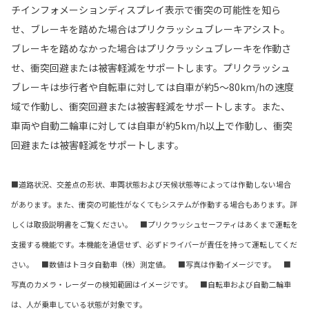
チインフォメーションディスプレイ表示で衝突の可能性を知ら
せ、ブレーキを踏めた場合はプリクラッシュブレーキアシスト。
ブレーキを踏めなかった場合はプリクラッシュブレーキを作動さ
せ、衝突回避または被害軽減をサポートします。プリクラッシュ
ブレーキは歩行者や自転車に対しては自車が約5〜80km/hの速度
域で作動し、衝突回避または被害軽減をサポートします。また、
車両や自動二輪車に対しては自車が約5km/h以上で作動し、衝突
回避または被害軽減をサポートします。
■道路状況、交差点の形状、車両状態および天候状態等によっては作動しない場合
があります。また、衝突の可能性がなくてもシステムが作動する場合もあります。詳
しくは取扱説明書をご覧ください。 ■プリクラッシュセーフティはあくまで運転を
支援する機能です。本機能を過信せず、必ずドライバーが責任を持って運転してくだ
さい。 ■数値はトヨタ自動車（株）測定値。 ■写真は作動イメージです。 ■
写真のカメラ・レーダーの検知範囲はイメージです。 ■自転車および自動二輪車
は、人が乗車している状態が対象です。