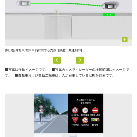
+
歩行者/自転車/駐車車両に対する支援［操舵・減速制御］
先
■写真は作動イメージです。 ■写真のカメラ・レーダーの検知範囲はイメージで
す。 ■自転車および自動二輪車は、人が乗車している状態が対象です。