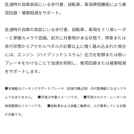
低速時の自車直前にいる歩行者、自転車、車両検知機能により衝
突回避・被害軽減をサポート。
低速時の自車の直前にいる歩行者、自転車、車両をミリ波レーダ
ーと単眼カメラで認識。前方に対象物がある状態で、停車または
徐行状態からアクセルペダルが必要以上に強く踏み込まれた場合
には、エンジン（ハイブリッドシステム）出力を制御または弱い
ブレーキをかけることで加速を抑制し、衝突回避または被害軽減
をサポートします。
■本機能はパーキングサポートブレーキ（前後方静止物）の代替機能となるシステ
ムではありません。 ■写真は作動イメージです。 ■写真のカメラ・レーダーの
検知範囲はイメージです。 ■自転車および自動二輪車は、人が乗車している状態
が対象です。