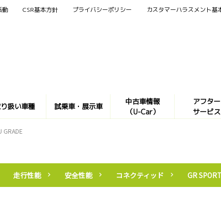
活動
CSR基本方針
プライバシーポリシー
カスタマーハラスメント基
中古車情報
アフター
取り扱い車種
試乗車・展示車
（U-Car）
サービス
U GRADE
走行性能
安全性能
コネクティッド
GR SPOR