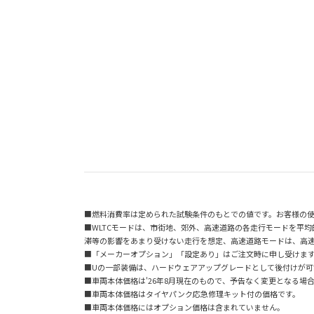
■燃料消費率は定められた試験条件のもとでの値です。お客様の
■WLTCモードは、市街地、郊外、高速道路の各走行モードを平
滞等の影響をあまり受けない走行を想定、高速道路モードは、高
■「メーカーオプション」「設定あり」はご注文時に申し受けま
■Uの一部装備は、ハードウェアアップグレードとして後付けが可
■車両本体価格は'26年8月現在のもので、予告なく変更となる場
■車両本体価格はタイヤパンク応急修理キット付の価格です。
■車両本体価格にはオプション価格は含まれていません。